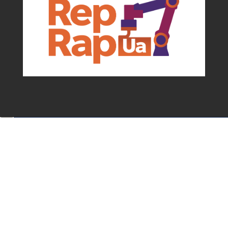
Події та можливості для мейкерів від
асоціації
✕
Підписатися!