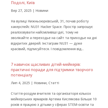
Подолі, Київ
Вер 27, 2025
|
Новини
На вулиці Нижньоюрківській, 31, почав роботу
хакерспейс NU31 Hacker Space. Простір запрошує
реалізовувати найсміливіші ідеї, тому не
зволікайте а переходье на сайт та приходье на дні
відкритих дверей. Інстаграм NU31 — дуже
красівий, підписуйтеся. І повідомлення від...
7 навичок щасливих дітей-мейкерів:
практичні поради для підтримки творчого
потенціалу
Лип 4, 2025
|
Новини
,
Статті
Стаття-роздум вчителя та організаторя кількох
мейкерських ярмарків Артема Кислякова Більше 10
років я працюю з дітьми у сферах STEM-освіти та