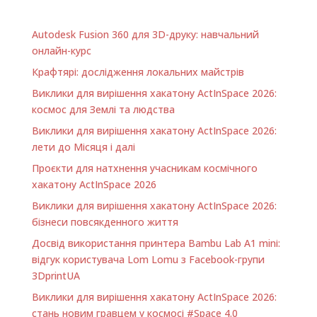
Autodesk Fusion 360 для 3D-друку: навчальний
онлайн-курс
Крафтярі: дослідження локальних майстрів
Виклики для вирішення хакатону ActInSpace 2026:
космос для Землі та людства
Виклики для вирішення хакатону ActInSpace 2026:
лети до Місяця і далі
Проєкти для натхнення учасникам космічного
хакатону ActInSpace 2026
Виклики для вирішення хакатону ActInSpace 2026:
бізнеси повсякденного життя
Досвід використання принтера Bambu Lab A1 minі:
відгук користувача Lom Lomu з Facebook-групи
3DprintUA
Виклики для вирішення хакатону ActInSpace 2026:
стань новим гравцем у космосі #Space 4.0