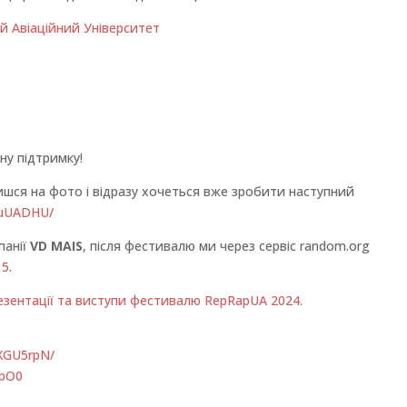
й Авіаційний Університет
ну підтримку!
ивишся на фото і відразу хочеться вже зробити наступний
4uUADHU/
панії
VD MAIS
, після фестивалю ми через сервіс random.org
 5
.
езентації та виступи фестивалю RepRapUA 202
4
.
3XGU5rpN/
ApO0