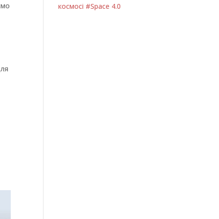
ємо
космосі #Space 4.0
для