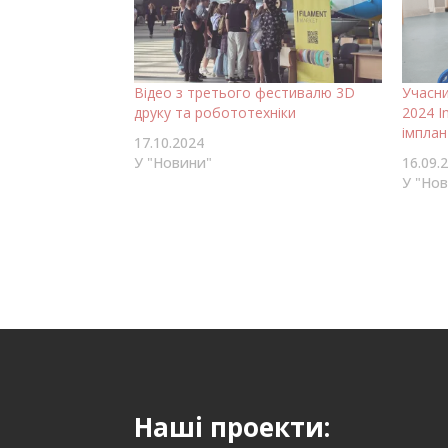
Відео з третього фестивалю 3D
Учасн
друку та робототехніки
2024 I
імплан
17.10.2024
У "Новини"
16.09.
У "Но
Наші проекти: