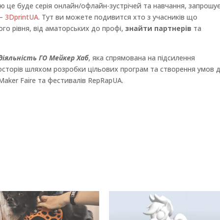
лю це буде серія онлайн/офлайн-зустрічей та навчання, запрошу
 —
3DprintUA
. Тут ви можете подивится хто з учасників що
ого рівня, від аматорських до профі,
знайти партнерів
та
іяльність ГО Мейкер Хаб
, яка спрямована на підсилення
сторів шляхом розробки цільових програм та створення умов 
Maker Faire та фестивалів RepRapUA.