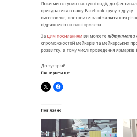
Поки ми готуємо наступні події, до фестива
приєднатися в нашу Facebook-групу з друку
виготовляє, поставити ваші
запитання
різн
підряжників на ваші проєкти.
За
цим посиланням
ви можете
підтримати д
спроможностей мейкерів та мейкерських про
розвитку, в тому числі проведення ярмарків 
До зустрічі!
Поширити це:
Пов’язано