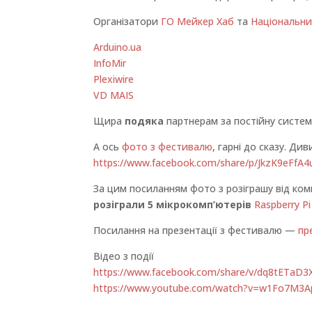
Організатори
ГО Мейкер Хаб
та
Національни
Arduino.ua
InfoMir
Plexiwire
VD MAIS
Щира
подяка
партнерам за постійну систем
А ось
фото з фестивалю
, гарні до сказу. Д
https://www.facebook.com/share/p/JkzK9eFfA
За цим посиланням фото з розіграшу від ком
розіграли 5 мікрокомп’ютерів
Raspberry Pi
Посилання на презентації з фестивалю —
пр
Відео з події
https://www.facebook.com/share/v/dq8tETaD
https://www.youtube.com/watch?v=w1Fo7M3