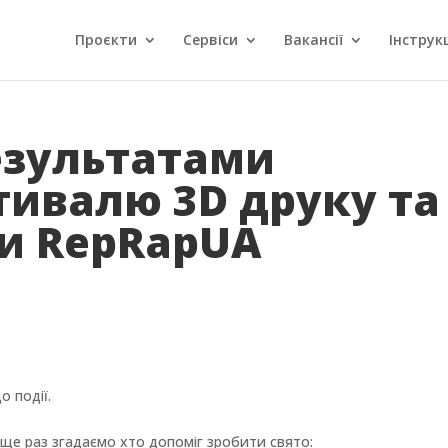
Проєкти
Сервіси
Вакансії
Інструкц
езультатами
тивалю 3D друку та
ки RepRapUA
о події.
ще раз згадаємо хто допоміг зробити свято: