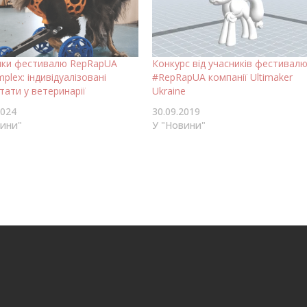
ики фестивалю RepRapUA
Конкурс від учасників фестивал
mplex: індивідуалізовані
#RepRapUA компанії Ultimaker
тати у ветеринарії
Ukraine
2024
30.09.2019
вини"
У "Новини"