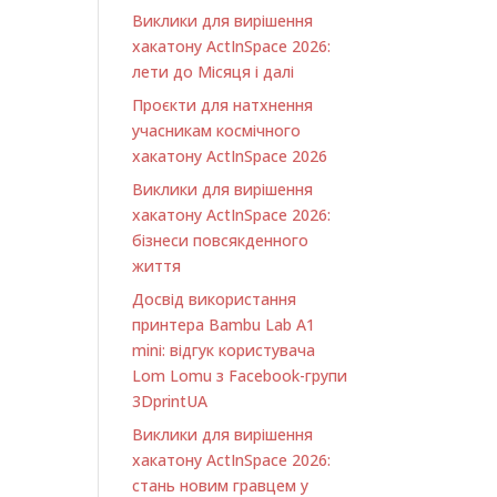
Виклики для вирішення
хакатону ActInSpace 2026:
лети до Місяця і далі
Проєкти для натхнення
учасникам космічного
хакатону ActInSpace 2026
Виклики для вирішення
хакатону ActInSpace 2026:
бізнеси повсякденного
життя
Досвід використання
принтера Bambu Lab A1
minі: відгук користувача
Lom Lomu з Facebook-групи
3DprintUA
Виклики для вирішення
хакатону ActInSpace 2026:
стань новим гравцем у