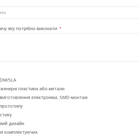
ачу яку потрібно виконати
FDM/SLA
інженерні пластики або метали
/виготовлення електроніки, SMD-монтаж
 прототипу
стику
вий дизайн
ня комплектуючих