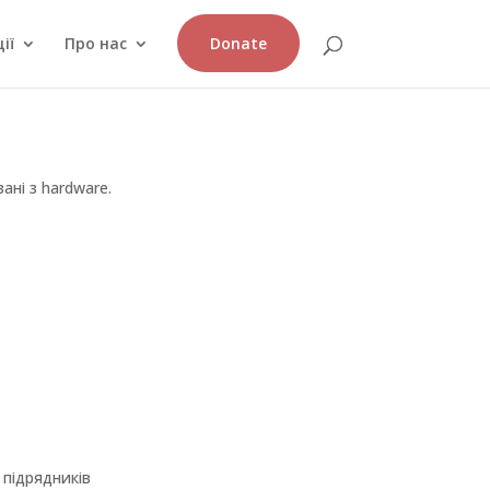
ії
Про нас
Donate
ані з hardware.
 підрядників