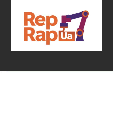
Події та можливості для мейкерів від
асоціації
✕