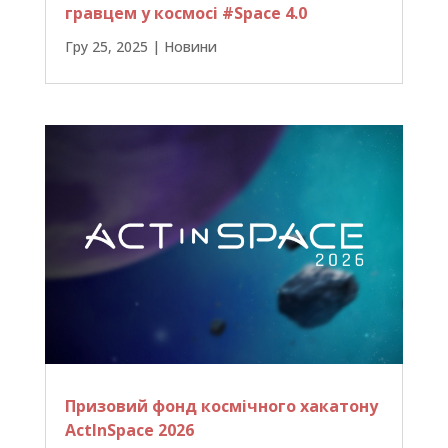
гравцем у космосі #Space 4.0
Гру 25, 2025
|
Новини
Призовий фонд космічного хакатону
ActInSpace 2026