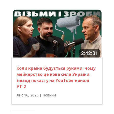
Коли країна будується руками: чому
мейкерство це нова сила України.
Епізод покасту на YouTube-каналі
УТ-2
Лис 16, 2025
|
Новини