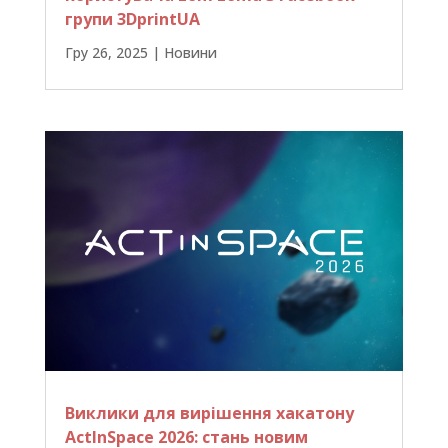
групи 3DprintUA
Гру 26, 2025
|
Новини
Виклики для вирішення хакатону
ActInSpace 2026: стань новим