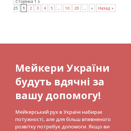
Сторінка 1 з
25
1
2
3
4
5
...
10
20
...
»
Назад »
Мейкери України
будуть вдячні за
вашу допомогу!
Мейкерський рух в Україні набирає
потужності, але для більш впевненого
розвітку потребує допомоги. Якщо ви