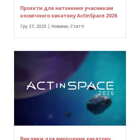
Проєкти для натхнення учасникам
космічного хакатону ActInSpace 2026
Гру 27, 2025
|
Новини
,
Статті
Виклики для вирішення хакатону