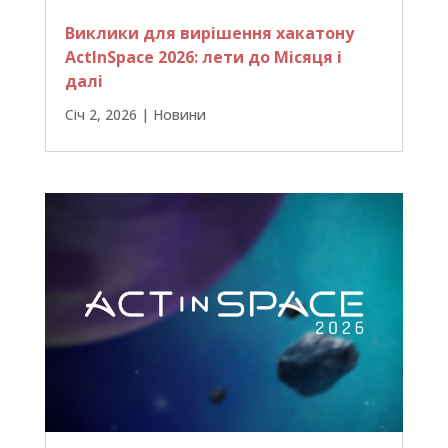
Виклики для вирішення хакатону
ActInSpace 2026: лети до Місяця і
далі
Січ 2, 2026
|
Новини