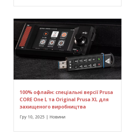
100% офлайн: спеціальні версії Prusa
CORE One L та Original Prusa XL для
захищеного виробництва
Гру 10, 2025
|
Новини