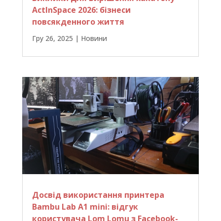
ActInSpace 2026: бізнеси
повсякденного життя
Гру 26, 2025
|
Новини
Досвід використання принтера
Bambu Lab A1 minі: відгук
користувача Lom Lomu з Facebook-