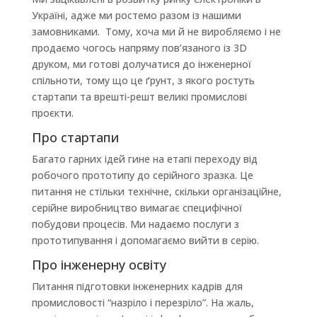
Україні, адже ми ростемо разом із нашими
замовниками. Тому, хоча ми й не виробляємо і не
продаємо чогось напряму пов’язаного із 3D
друком, ми готові долучатися до інженерної
спільноти, тому що це ґрунт, з якого ростуть
стартапи та врешті-решт великі промислові
проєкти.
Про стартапи
Багато гарних ідей гине на етапі переходу від
робочого прототипу до серійного зразка. Це
питання не стільки технічне, скільки організаційне,
серійне виробництво вимагає специфічної
побудови процесів. Ми надаємо послуги з
прототипування і допомагаємо вийти в серію.
Про інженерну освіту
Питання підготовки інженерних кадрів для
промисловості “назріло і перезріло”. На жаль,