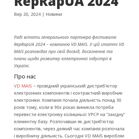
RepRapUA 2024
Вер 20, 2024
|
Новини
Раді вітати генерального партнера фестивалю
RepRapUA 2024 – компанію VD MAIS. У цій статті VD
MAIS розповідає про свій досвід, досягнення та
плани щодо розвитку електронної індустрії в
Україні.
Про нас
VD MAIS
– провідний український дистриб’ютор
електронних компонентів і контрактний виробник
електроніки. Компанія почала діяльність понад 30
років тому, коли в 90х роках виникла потреба
перевести електроніку колишньої УРСР на “західну”
елементну базу. Розпочавши як дистриб’ютор
компонентів, через деякий час компанія розпочала
і виробничу діяльність. Сьогодні VD MAIS виробляє