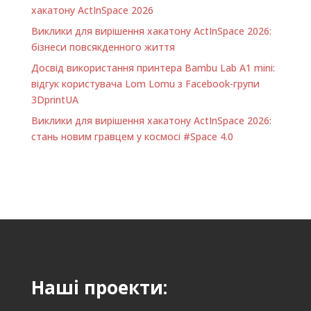
хакатону ActInSpace 2026
Виклики для вирішення хакатону ActInSpace 2026:
бізнеси повсякденного життя
Досвід використання принтера Bambu Lab A1 minі:
відгук користувача Lom Lomu з Facebook-групи
3DprintUA
Виклики для вирішення хакатону ActInSpace 2026:
стань новим гравцем у космосі #Space 4.0
Наші проекти: