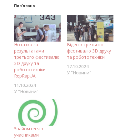
Пов’язано
Нотатка за
Відео з третього
результатами
фестивалю 3D друку
третього фестивалю
та робототехніки
3D друку та
17.10.2024
робототехніки
У "Новини"
RepRapUA
11.10.2024
У "Новини"
Знайомтеся з
учасниками