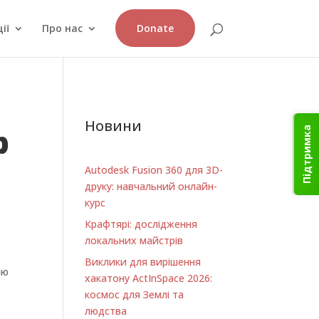
ії
Про нас
Donate
Новини
р
Підтримка
Autodesk Fusion 360 для 3D-
друку: навчальний онлайн-
курс
Крафтярі: дослідження
локальних майстрів
Виклики для вирішення
аю
хакатону ActInSpace 2026:
космос для Землі та
людства