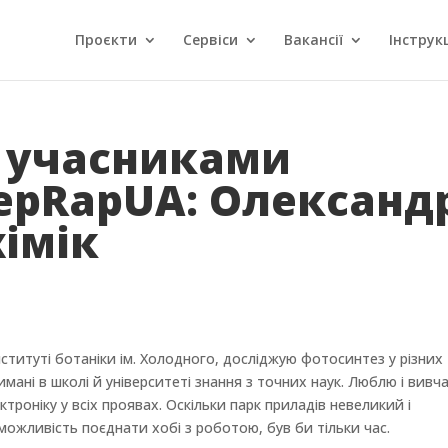
Проєкти
Сервіси
Вакансії
Інструкц
з учасниками
epRapUA: Олександ
хімік
нституті ботаніки ім. Холодного, досліджую фотосинтез у різних
мані в школі й університеті знання з точних наук. Люблю і вивч
троніку у всіх проявах. Оскільки парк приладів невеликий і
ожливість поєднати хобі з роботою, був би тільки час.