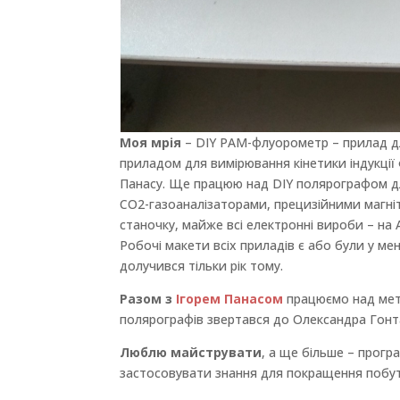
Моя мрія
– DIY PAM-флуорометр – прилад дл
приладом для вимірювання кінетики індукції
Панасу. Ще працюю над DIY полярографом для
СО2-газоаналізаторами, прецизійними магні
станочку, майже всі електронні вироби – на A
Робочі макети всіх приладів є або були у ме
долучився тільки рік тому.
Разом з
Ігорем Панасом
працюємо над мет
полярографів звертався до Олександра Гонт
Люблю майструвати
, а ще більше – прогр
застосовувати знання для покращення побу