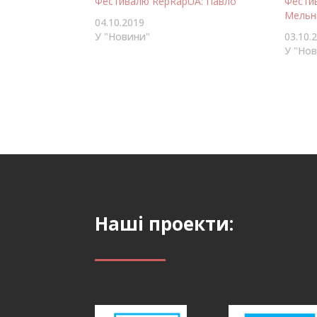
Фестивалю RepRapUA: Павло
Фести
Мельні
04.10.2019
У "Новини"
03.10.
У "Но
Наші проекти: