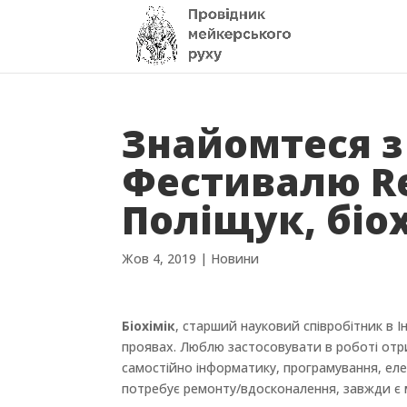
Знайомтеся 
Фестивалю R
Поліщук, біо
Жов 4, 2019
|
Новини
Біохімік
, старший науковий співробітник в І
проявах. Люблю застосовувати в роботі отри
самостійно інформатику, програмування, елек
потребує ремонту/вдосконалення, завжди є м