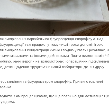
я вимірювання варіабельної флуоресценції хлорофілу а. Над
 флуоресценції теж працюю, у тому числі трохи допоміг Ігорю
 вимірювання концентрації кисню і водню у газах і розчинах, 
тними мішалками та іншими дрібничками. Плати пиляю на міні Ч
rduino, ранні версії – на транзисторах і операційних підсилювач
не, деякі щоденно трудяться в нашій лабораторії. До 3D друку
еостанціями та флуорометром хлорофілу. При виготовленні
аренка.
амувати. Сам процес цікавий, що ще потрібно для мотивації? Ці
ту вдома.