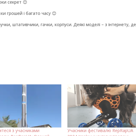
ки секрет 😊
хи грошей і багато часу 😊
учки, штативчики, гачки, корпуси. Деякі моделі – з інтернету, де
мтеся з учасниками
Учасники фестивалю RepRapUA