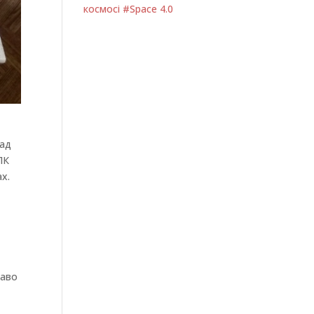
космосі #Space 4.0
над
ПК
ах.
каво