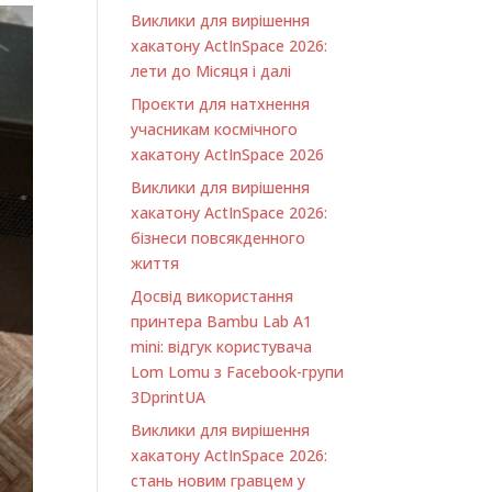
Виклики для вирішення
хакатону ActInSpace 2026:
лети до Місяця і далі
Проєкти для натхнення
учасникам космічного
хакатону ActInSpace 2026
Виклики для вирішення
хакатону ActInSpace 2026:
бізнеси повсякденного
життя
Досвід використання
принтера Bambu Lab A1
minі: відгук користувача
Lom Lomu з Facebook-групи
3DprintUA
Виклики для вирішення
хакатону ActInSpace 2026:
стань новим гравцем у