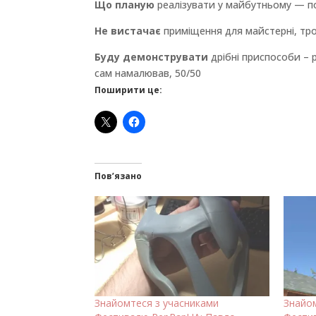
Що планую
реалізувати у майбутньому — по
Не вистачає
приміщення для майстерні, тро
Буду демонструвати
дрібні приспособи – р
сам намалював, 50/50
Поширити це:
Пов’язано
Знайомтеся з учасниками
Знайо