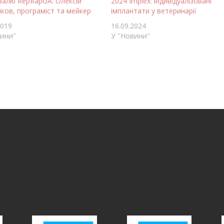
валю RepRapUA: Олексій
2024 Implex: індивідуалізовані
ков, програміст та мейкер
імплантати у ветеринарії
2019
16.09.2024
вини"
У "Новини"