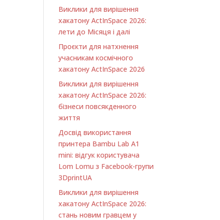
Виклики для вирішення
хакатону ActInSpace 2026:
лети до Місяця і далі
Проєкти для натхнення
учасникам космічного
хакатону ActInSpace 2026
Виклики для вирішення
хакатону ActInSpace 2026:
бізнеси повсякденного
життя
Досвід використання
принтера Bambu Lab A1
minі: відгук користувача
Lom Lomu з Facebook-групи
3DprintUA
Виклики для вирішення
хакатону ActInSpace 2026:
стань новим гравцем у