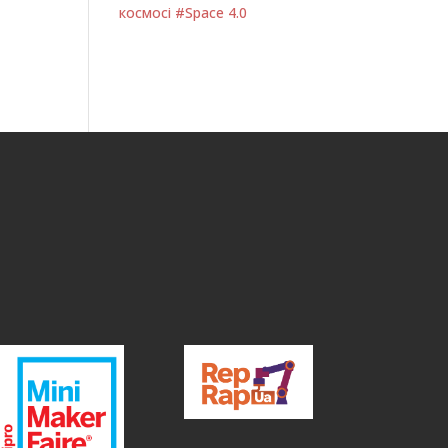
космосі #Space 4.0