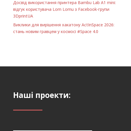
Досвід використання принтера Bambu Lab A1 minі:
відгук користувача Lom Lomu з Facebook-групи
3DprintUA
Виклики для вирішення хакатону ActInSpace 2026:
стань новим гравцем у космосі #Space 4.0
Наші проекти: