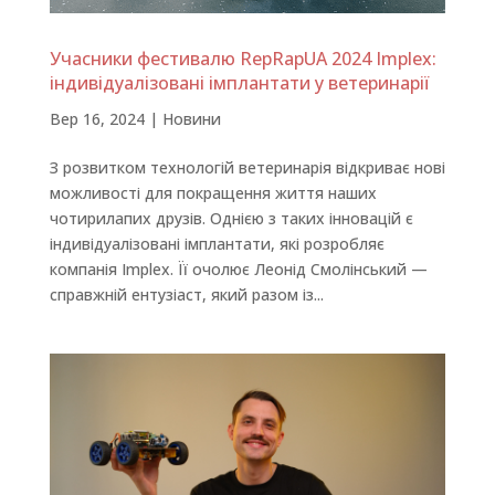
Учасники фестивалю RepRapUA 2024 Implex:
індивідуалізовані імплантати у ветеринарії
Вер 16, 2024
|
Новини
З розвитком технологій ветеринарія відкриває нові
можливості для покращення життя наших
чотирилапих друзів. Однією з таких інновацій є
індивідуалізовані імплантати, які розробляє
компанія Implex. Її очолює Леонід Смолінський —
справжній ентузіаст, який разом із...