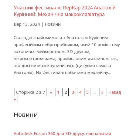
Учасник фестивалю RepRap 2024 Анатолій
Курінний: Механічна макроклавіатура
Вер 13, 2024
|
Новини
Сьогодні знайомимося з Анатолієм Курінним –
професійним веброзробником, який 10 років тому
захопився мейкерством, 3D друком,
мікроконтролерами, промисловим дизайном так,
що досі не може зупинитись (цитуємо самого
Анатолія). На фестивалі побачимо механічну...
Сторінка 2 з 7
«
1
2
3
4
5
...
»
Назад
»
Новини
Autodesk Fusion 360 для 3D-друку: навчальний