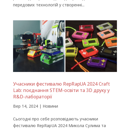
передових технологій у створенні...
Учасники фестивалю RepRapUA 2024 Craft
Lab: поєднання STEM-освіти та 3D друку у
R&D-лабораторії
Вер 14, 2024
|
Новини
Сьогодні про себе розповідають учасники
фестивалю RepRapUA 2024 Микола Сулима та