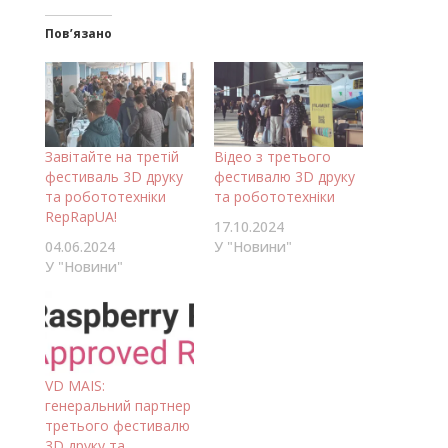
Пов’язано
Завітайте на третій
Відео з третього
фестиваль 3D друку
фестивалю 3D друку
та робототехніки
та робототехніки
RepRapUA!
17.10.2024
04.06.2024
У "Новини"
У "Новини"
VD MAIS:
генеральний партнер
третього фестивалю
3D друку та