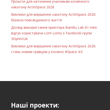
Проєкти для натхнення учасникам космічного
хакатону ActInSpace 2026
Виклики для вирішення хакатону ActInSpace 2026:
бізнеси повсякденного життя
Досвід використання принтера Bambu Lab A1 minі:
відгук користувача Lom Lomu з Facebook-групи
3DprintUA
Виклики для вирішення хакатону ActInSpace 2026:
стань новим гравцем у космосі #Space 4.0
Наші проекти: