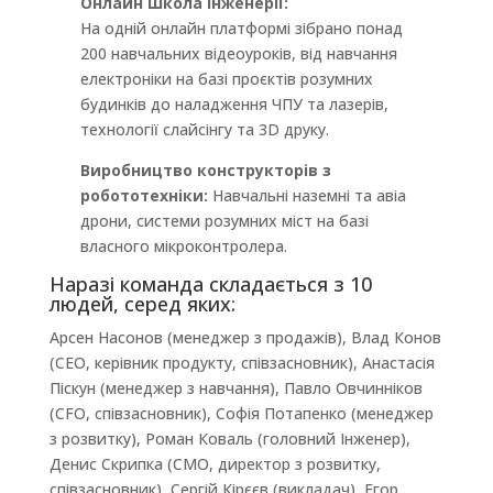
Онлайн Школа інженерії:
На одній онлайн платформі зібрано понад
200 навчальних відеоуроків, від навчання
електроніки на базі проєктів розумних
будинків до наладження ЧПУ та лазерів,
технології слайсінгу та 3D друку.
Виробництво конструкторів з
робототехніки:
Навчальні наземні та авіа
дрони, системи розумних міст на базі
власного мікроконтролера.
Наразі команда складається з 10
людей, серед яких:
Арсен Насонов (менеджер з продажів), Влад Конов
(CEO, керівник продукту, співзасновник), Анастасія
Піскун (менеджер з навчання), Павло Овчинніков
(CFO, співзасновник), Софія Потапенко (менеджер
з розвитку), Роман Коваль (головний Інженер),
Денис Скрипка (CMO, директор з розвитку,
співзасновник), Сергій Кірєєв (викладач), Егор