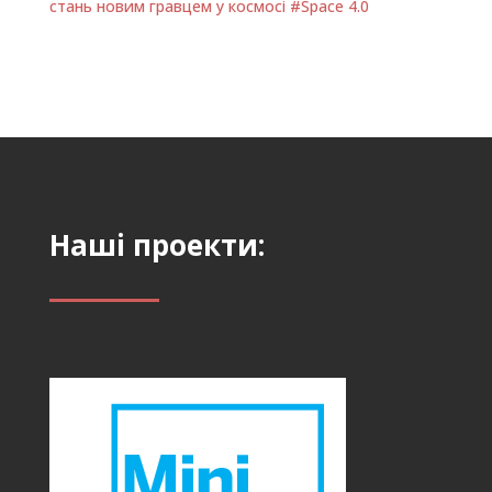
стань новим гравцем у космосі #Space 4.0
Наші проекти: