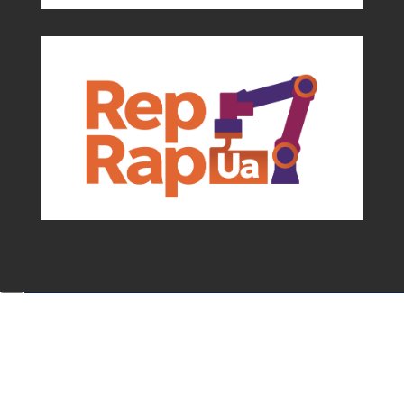
Події та можливості для мейкерів від
асоціації
✕