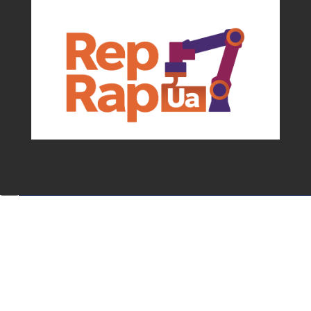
Події та можливості для мейкерів від
асоціації
✕