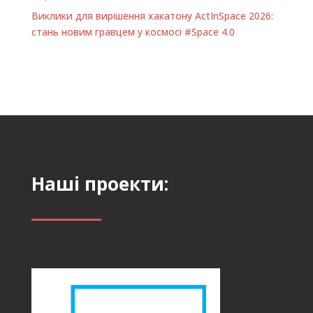
Виклики для вирішення хакатону ActInSpace 2026:
стань новим гравцем у космосі #Space 4.0
Наші проекти: