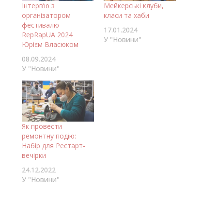
Інтерв’ю з
Мейкерські клуби,
організатором
класи та хаби
фестивалю
17.01.2024
RepRapUA 2024
У "Новини"
Юрієм Власюком
08.09.2024
У "Новини"
Як провести
ремонтну подію:
Набір для Рестарт-
вечірки
24.12.2022
У "Новини"