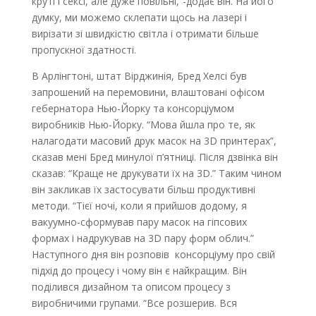
круті і сексі, але дуже повільні,”-додає він. На його
думку, ми можемо склепати щось на лазері і
вирізати зі швидкістю світла і отримати більше
пропускної здатності.
В Арлінгтоні, штат Вірджинія, Бред Хелсі був
запрошений на перемовини, влаштовані офісом
гебернатора Нью-Йорку та консорціумом
виробників Нью-Йорку. “Мова йшла про те, як
налагодати масовий друк масок на 3D принтерах”,
сказав мені Бред минулої п’ятниці. Після дзвінка він
сказав: “Краще не друкувати їх на 3D.” Таким чином
він закликав їх застосувати більш продуктивні
методи. “Тієї ночі, коли я прийшов додому, я
вакуумно-сформував пару масок на гіпсових
формах і надрукував на 3D пару форм облич.”
Наступного дня він розповів консорціуму про свій
підхід до процесу і чому він є найкращим. Він
поділився дизайном та описом процесу з
виробничими групами. “Все розшерив. Вся