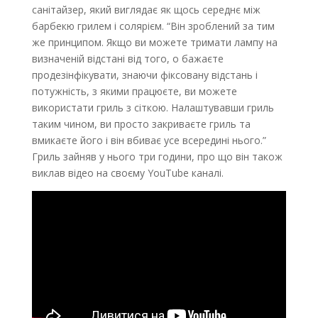
санітайзер, який виглядає як щось середнє між
барбекю грилем і солярієм. “Він зроблений за тим
же принципом. Якщо ви можете тримати лампу на
визначеній відстані від того, о бажаєте
продезінфікувати, знаючи фіксовану відстань і
потужність, з якими працюєте, ви можете
використати гриль з сіткою. Налаштувавши гриль
таким чином, ви просто закриваєте гриль та
вмикаєте його і він вбиває усе всередині нього.”
Гриль зайняв у нього три години, про що він також
виклав відео на своєму YouTube каналі.