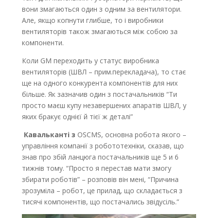
вони змагаються один з одним за вентилятори.
Але, якщо копнути глибше, то і виробники
вентиляторів також змагаються між собою за
компоненти.
Коли GM переходить у статус виробника
вентиляторів (ШВЛ – прим.перекладача), то стає
ще на одного конкурента компонентів для них
більше. Як зазначив один з постачальників “Ти
просто маєш купу незавершених апаратів ШВЛ, у
яких бракує однієї й тієї ж деталі”
Кавальканті з
OSCMS
, основна робота якого –
управління компанії з робототехніки, сказав, що
знав про збій ланцюга постачальників ще 5 и 6
тижнів тому. “Просто я перестав мати змогу
збирати роботів” – розповів він мені, “Причина
зрозуміла – робот, це прилад, що складається з
тисячі компонентів, що постачались звідусіль.”