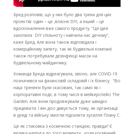
Бред розповів, що у них було два треки для цих
проектів: один – це ,власне DIY, а інший – це
вдосконалення вже самого продукту. “Ця ідея
захопила DIY спільноту і навчила нас дечому”,
каже Бред. Але вона також відповідала і
комерційному запиту, так як будівельні компанії
також потребували дезінфекції масок на
будівельному майданчику.
Команда Бреда відреагувала, звісно, але COVID-19
позначився на фінансовій складовій і їх бізнесу. “Всі
наші тренінги були скасовані, так само як і
корпоративні події, в тому числі в мейкерспейсі The
Garden. Але вони продовжували дуже швидко
працювати. І він досі дивується тому, як організації
в уряді та війську змогли підсилити зусилля Плану С.
Це як стиковка з космічною станцією, правда? Є
велика напруга до того моменту, коли космічний