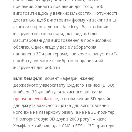
повільний. Занадто повільний для того, щоб
виготовити щось у великих кількостях. Потужності
достатньо, щоб виготовити форму чи закрити інші
аспекти в проектуванні. Але існує багато інших
інструментів, які на порядок швидші, більш
масштабовані для виготовлення в промислових
обсягах. Однак якщо у вас є лабораторія,
наповнена 3D-принтерами, і ви хочете запустити їх
в роботу, ви можете вибрати неправильний
інструмент для роботи
Білл Хемфілл
, доцент кафедри інженерії
Державного університету Східного Теннесі (ETSU),
знайшов 3D-дизайн для захисного щитка на
opensourceventilator.ie
, а потім змінив 3D-дизайн
для джгута захисного щитка для виготовлення
його вже на лазерному різаку, а не на 3D-принтері.
“ Я використовую 3D друк з 2003 року”, – каже
Хемфілл, який викладає CNC в ETSU. “3D принтери