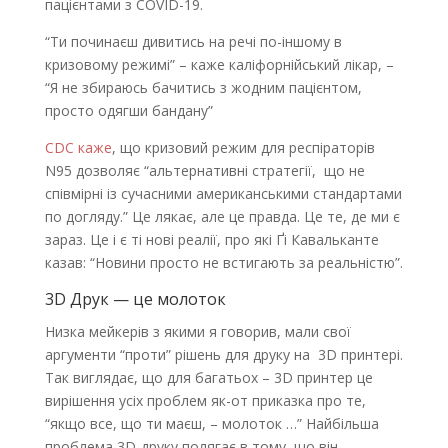
пацієнтами з COVID-19.
“Ти починаєш дивитись на речі по-іншому в
кризовому режимі” – каже каліфорнійський лікар, –
“Я не збираюсь бачитись з жодним пацієнтом,
просто одягши бандану”
СDC каже
, що кризовий режим для респіраторів
N95 дозволяє “альтернативні стратегії, що
не
співмірні із сучасними американськими стандартами
по догляду.” Це лякає, але це правда. Це те, де ми є
зараз. Це і є ті нові реалії, про які Ґі Кавальканте
казав: “Новини просто не встигають за реальністю”.
3D Друк — це молоток
Низка мейкерів з якими я говорив, мали свої
аргументи “проти” рішень для друку на 3D принтері.
Так виглядає, що для багатьох – 3D принтер це
вирішення усіх проблем
як-от приказка про те,
“якщо все, що ти маєш, – молоток …” Найбільша
проблема 3D-друку полягає в тому, що він