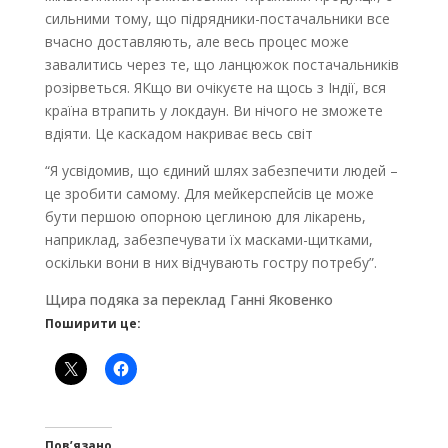
сильними тому, що підрядники-постачальники все
вчасно доставляють, але весь процес може
завалитись через те, що ланцюжок постачальників
розірветься. ЯКщо ви очікуєте на щось з Індії, вся
країна втрапить у локдаун. Ви нічого не зможете
вдіяти. Це каскадом накриває весь світ
“Я усвідомив, що єдиний шлях забезпечити людей –
це зробити самому. Для мейкерспейсів це може
бути першою опорною цеглиною для лікарень,
наприклад, забезпечувати їх масками-щитками,
оскільки вони в них відчувають гостру потребу”.
Щира подяка за переклад Ганні Яковенко
Поширити це:
Пов’язано