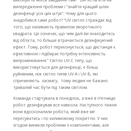
випередження проблеми і “знайти кращий шлях
дезінфекції усіх цих штук”. Чому для цього
знадобився саме робот? “UV світло страждає від
того, що називають правилом зворотнього
квадрата. Це означає, що чим далі ви знаходитесь
від об’єкта, то більше втрачається дезінфікуючий
ефект. Тому, робот переконується, що дистанція є
ефективною і підбирає потрібну інтенсивність
випромінювання.” Світло UV-C типу, що
використовується для дезінфекції, є більш
руйнівним, ніж світло типів UV-A і UV-B, які
спричиняють засмагу, тому людині не бажано
тривалий час бути під таким світлом.
Команда стартувала в понеділок, а вже в п’ятницю
робот дезінфікував все навкола. Наступного тижня
вони вдосконалили робота, який вже міг
пересуватись і по килимовому покриттю. У них
згодом виникли проблеми з компонентами, але