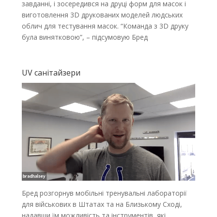
завданні, і зосередився на друці форм для масок і
виготовлення 3D друкованих моделей людських
облич для тестування масок. “Команда з 3D друку
була винятковою”, – підсумовую Бред
UV санітайзери
Бред розгорнув мобільні тренувальні лабораторії
для військових в Штатах та на Близькому Сході,
надавши їм можливість та інструментів, які