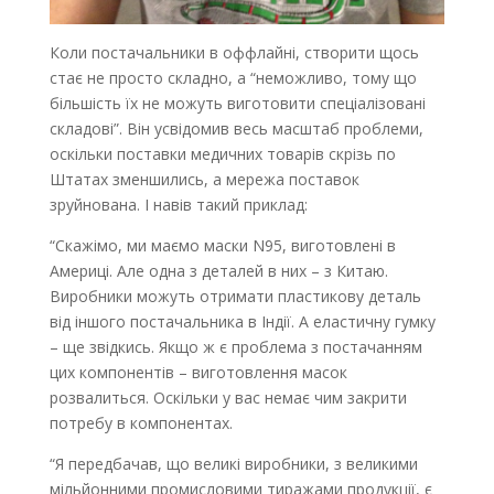
Коли постачальники в оффлайні, створити щось
стає не просто складно, а “неможливо, тому що
більшість їх не можуть виготовити спеціалізовані
складові”. Він усвідомив весь масштаб проблеми,
оскільки поставки медичних товарів скрізь по
Штатах зменшились, а мережа поставок
зруйнована. І навів такий приклад:
“Скажімо, ми маємо маски N95, виготовлені в
Америці. Але одна з деталей в них – з Китаю.
Виробники можуть отримати пластикову деталь
від іншого постачальника в Індії. А еластичну гумку
– ще звідкись. Якщо ж є проблема з постачанням
цих компонентів – виготовлення масок
розвалиться. Оскільки у вас немає чим закрити
потребу в компонентах.
“Я передбачав, що великі виробники, з великими
мільйонними промисловими тиражами продукції, є