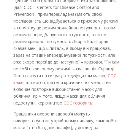
Центри з контролю та профілактики захворювань
(далі CDC –
Centers for Disease Control and
Prevention , прим.перекладача) мають свою
послідовність що відбувається в кризовому режимі
– спочатку це режим звичайної потужності, потім
режим непередбачуваної потужності, а потім
режим кризової потужності. Лікар з Каліфорнії
сказав мені, що шпиталь, в якому він працював,
зараз на стадії непередбачуваної потужності, але
вже скоро перейде до наступної – кризової. “Ти сам
по собі в кризовому режимі” – сказав він. Справді.
Якщо глянути на ситуацію з дефіцитом масок,
CDC
каже,
що його стратегія кризових потужностей
включає повторне використання масок для
обличчя. Крім того, якщо маски для обличчя
недоступні, керівництво
CDC говорить
:
Працівники охорони здоров’я можуть
використовувати, у крайньому випадку, саморобні
маски (в т.ч.бандани, шарфи), у догляді за