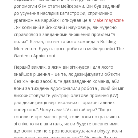
допомогли б їм стати мейкерами. Він був задіяний
до усунення наслідків катастрофи, спричиненої
ураганом на Карибах і описував це в
Make:magazine
. Як колишній військовий і науковець, він чудесно
справлявся з завданнями вирішення проблем “в
полях”. Я знав, що він та його команда з Building
Momentum будуть щось робити в мейкерспейсі The
Garden в Арлінгтоні.
Перший виклик, з яким він зіткнувся і для якого
знайшов рішення – це те, як дезінфікувати об’єкти
без хімічних засобів. “Я дав завдання команді, аби
вони за тиждень вдосконалили робота , який би міг
використовувати ультрафіолетове проміння (UV)
для дезинфекції вертикальних і горизонтальних
поверхонь”. Чому саме UV санітайзери? “Якщо
говорити про масові речі, коли вони потрапляють
зі спільноти в шпиталь, як ви будете впевненими,
що вони теж не є розповсюджувачами вірусу, коли
виконують якесь завдання там?” Він хотів йти на