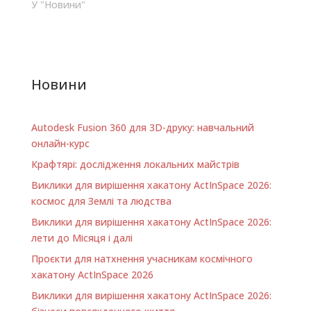
Творити – значить
У "Новини"
бути людиною. Такі
відомі філософи, як
Фрідріх Гегель, Карл
Юнг і Абрахам
Маслоу прийшли до
Новини
висновку, що
творчість має
фундаментальне
Autodesk Fusion 360 для 3D-друку: навчальний
значення для
людини. Причому
онлайн-курс
створення
Крафтярі: дослідження локальних майстрів
матеріальних речей
має більш
Виклики для вирішення хакатону ActInSpace 2026:
особистісний
космос для Землі та людства
характер, ніж
Виклики для вирішення хакатону ActInSpace 2026:
віртуальна…
лети до Місяця і далі
Проєкти для натхнення учасникам космічного
хакатону ActInSpace 2026
Виклики для вирішення хакатону ActInSpace 2026: