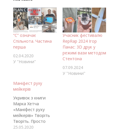
“C” означає
Учасник фестивалю
Спільнота. Частина
RepRap 2024 Ігор
перша
Панас: 3D друк у
режимі вази методом
02.04.2020
Стентона
У "Новини"
07.09.2024
У "Новини"
Маніфест руху
мейкерів
Укривок з книги
Марка Хетча
«Маніфест руху
мейкерів» Творіть
Творіть. Просто
творіть. Це ключ.
25.05.2020