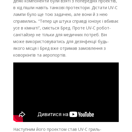
деякі компоненти були взяті з попередніх проектів,
в хід пішли навіть танкові протектори. Дістати
UV-C
лампи було ще тою задачею, але вони й з нею
справились. “Тепер ця штука справді іонізує і вбиває
усе в кімнаті”, сміється Бред. Проте UV-C робот-
санітайзер не тільки для медичних потреб. Він
може використовуватись для дезінфекції будь-
якого місця і Бред вже отримав замовлення з
коворкінгів та аеропортів.
Наступним його проектом став UV-C гриль-