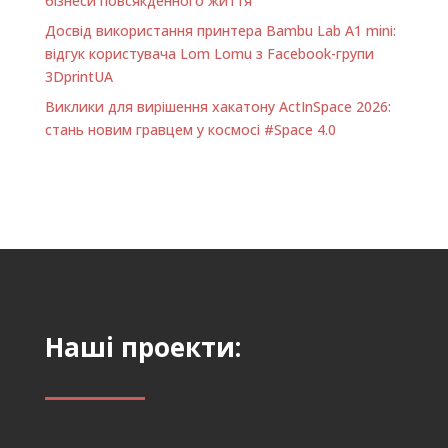
бізнеси повсякденного життя
Досвід використання принтера Bambu Lab A1 minі:
відгук користувача Lom Lomu з Facebook-групи
3DprintUA
Виклики для вирішення хакатону ActInSpace 2026:
стань новим гравцем у космосі #Space 4.0
Наші проекти: