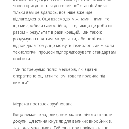
човен приєднається до космічної станції. Але як
тільки вам це вдалось, все інше вже йде
відлагоджено. Оця взаємодія між нами і ними, те,
що ми зробили самостійно, і те, якщо це роботи
разом – результат в рази кращий. Він також
роздумував над тим, як досягти, аби політика
відповідала тому, що можуть технології, аніж коли
технологічні процеси підпорядковувати стандартам
політики.
“Ми потребуємо полісі мейкерів, які здатні
оперативно оцінити та змінювати правила під
вимоги”
Мережа поставок зруйнована
Якщо немає складових, неможливо нічого скласти
докупи. Ця істина існує як для великих виробників,
так і для маленьких. Губернатори нарікають, що