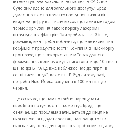
інтелектуальна власність, всі моделі в CAD, все
було викладено для загального доступу.” Бред
думає, що вже на початку наступног тижня він
вийде на цифру в 5 тисяч масок щотижня методом
термоформування також порізку лазером і
штампування фільтрів: “Ми зробили і те, й інше,
розумієш, мені треба побачити, що має найвищий
коефіцієнт продуктивності.” Компанія в Нью-Йорку
прогнозує, що з використанням їх вакуумного
формування, вони зможуть виготовити до 10 тисяч
шт на день. “А це вже наближає нас до партії в
сотні тисяч штук”, каже він. В будь-якому разі,
потреба Нью-Йорка озвучена в 100 млн шт до
червня.
“Це означає, що нам потрібно нарощувати
виробничі потужності” – коментує Бред, і це
означає, що проблема залишається до кінця не
вирішеною. 3D друк перестав, насправді, грати
вирішальну роль для вирішення проблеми в цьому