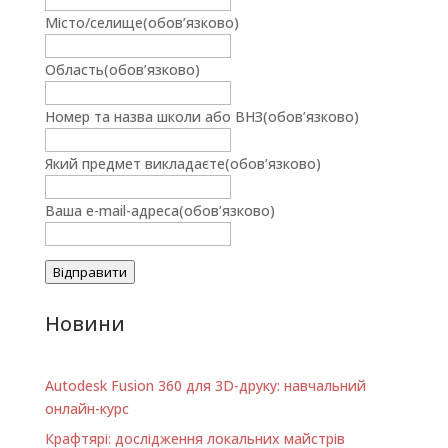
Місто/селище
(обов’язково)
Область
(обов’язково)
Номер та назва школи або ВНЗ
(обов’язково)
Який предмет викладаєте
(обов’язково)
Ваша e-mail-адреса
(обов’язково)
Відправити
Новини
Autodesk Fusion 360 для 3D-друку: навчальний
онлайн-курс
Крафтярі: дослідження локальних майстрів