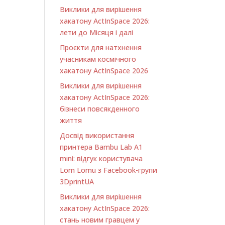
Виклики для вирішення
хакатону ActInSpace 2026:
лети до Місяця і далі
Проєкти для натхнення
учасникам космічного
хакатону ActInSpace 2026
Виклики для вирішення
хакатону ActInSpace 2026:
бізнеси повсякденного
життя
Досвід використання
принтера Bambu Lab A1
minі: відгук користувача
Lom Lomu з Facebook-групи
3DprintUA
Виклики для вирішення
хакатону ActInSpace 2026:
стань новим гравцем у