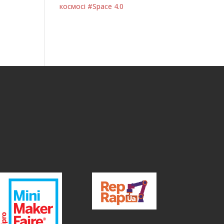
космосі #Space 4.0