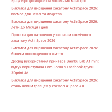
Крафтярі: дослідження локальних майстрів
Виклики для вирішення хакатону ActInSpace 2026:
космос для Землі та людства
Виклики для вирішення хакатону ActInSpace 2026:
лети до Місяця і далі
Проєкти для натхнення учасникам космічного
хакатону ActInSpace 2026
Виклики для вирішення хакатону ActInSpace 2026:
бізнеси повсякденного життя
Досвід використання принтера Bambu Lab A1 minі:
відгук користувача Lom Lomu з Facebook-групи
3DprintUA
Виклики для вирішення хакатону ActInSpace 2026:
стань новим гравцем у космосі #Space 4.0