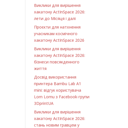
Виклики для вирішення
хакатону ActInSpace 2026:
лети до Місяця і далі
Проєкти для натхнення
учасникам космічного
хакатону ActInSpace 2026
Виклики для вирішення
хакатону ActInSpace 2026:
бізнеси повсякденного
життя
Досвід використання
принтера Bambu Lab A1
minі: відгук користувача
Lom Lomu з Facebook-групи
3DprintUA
Виклики для вирішення
хакатону ActInSpace 2026:
стань новим гравцем у