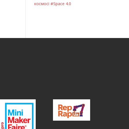
космосі #Space 4.0