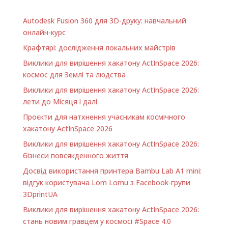
Autodesk Fusion 360 для 3D-друку: навчальний
онлайн-курс
Крафтярі: дослідження локальних майстрів
Виклики для вирішення хакатону ActInSpace 2026:
космос для Землі та людства
Виклики для вирішення хакатону ActInSpace 2026:
лети до Місяця і далі
Проєкти для натхнення учасникам космічного
хакатону ActInSpace 2026
Виклики для вирішення хакатону ActInSpace 2026:
бізнеси повсякденного життя
Досвід використання принтера Bambu Lab A1 minі:
відгук користувача Lom Lomu з Facebook-групи
3DprintUA
Виклики для вирішення хакатону ActInSpace 2026:
стань новим гравцем у космосі #Space 4.0