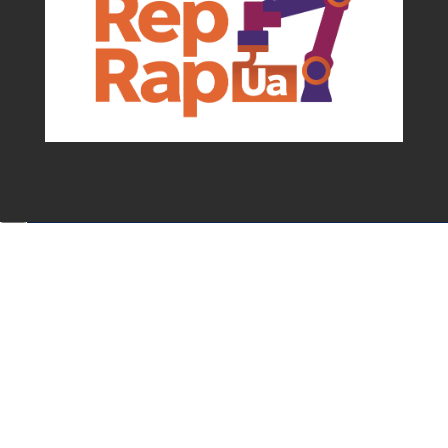
Події та можливості для мейкерів від
асоціації
✕
Підписатися!