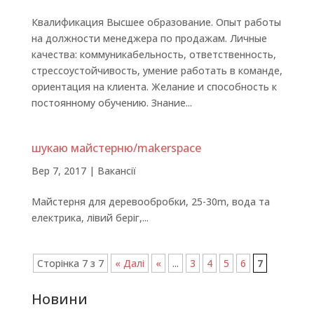
Квалификация Высшее образование. Опыт работы
на должности менеджера по продажам. Личные
качества: коммуникабельность, ответственность,
стрессоустойчивость, умение работать в команде,
ориентация на клиента. Желание и способность к
постоянному обучению. Знание...
шукаю майстерню/makerspace
Вер 7, 2017
|
Вакансії
Майстерня для деревообробки, 25-30m, вода та
електрика, лівий беріг,...
Сторінка 7 з 7
« Далі
«
...
3
4
5
6
7
Новини