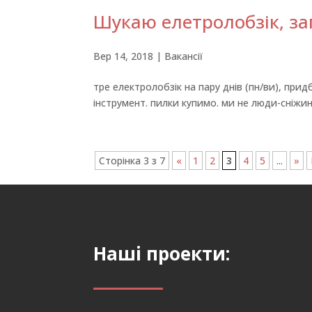
Шукаю елетролобзік, зап
Вер 14, 2018
|
Вакансії
тре електролобзік на пару днів (пн/ви), прид
інструмент. пилки купимо. ми не люди-сніжин
Сторінка 3 з 7
«
1
2
3
4
5
...
»
Наші проекти: