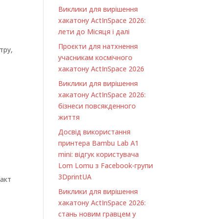
Виклики для вирішення
хакатону ActInSpace 2026:
лети до Місяця і далі
Проєкти для натхнення
тру,
учасникам космічного
хакатону ActInSpace 2026
Виклики для вирішення
хакатону ActInSpace 2026:
бізнеси повсякденного
життя
Досвід використання
принтера Bambu Lab A1
minі: відгук користувача
Lom Lomu з Facebook-групи
3DprintUA
такт
Виклики для вирішення
хакатону ActInSpace 2026:
стань новим гравцем у