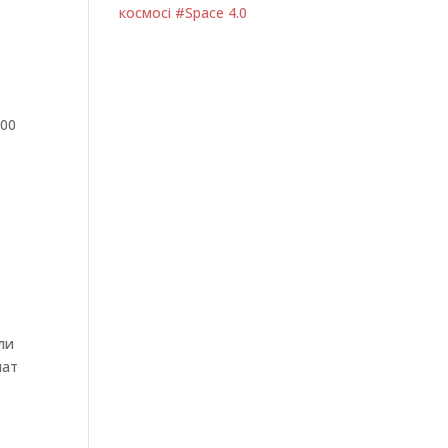
космосі #Space 4.0
-00
ли
лат