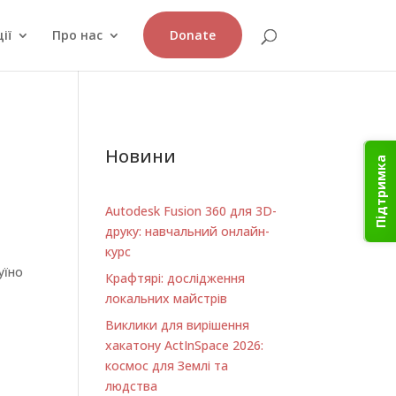
ії
Про нас
Donate
Новини
Підтримка
Autodesk Fusion 360 для 3D-
друку: навчальний онлайн-
курс
уїно
Крафтярі: дослідження
локальних майстрів
Виклики для вирішення
хакатону ActInSpace 2026:
космос для Землі та
людства