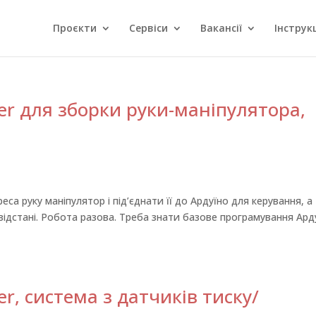
Проєкти
Сервіси
Вакансії
Інструкц
r для зборки руки-маніпулятора,
еса руку маніпулятор і під’єднати її до Ардуїно для керування, а
відстані. Робота разова. Треба знати базове програмування Ард
, система з датчиків тиску/