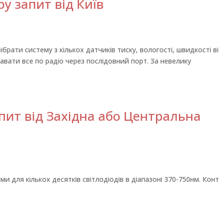
ру запит від Київ
ібрати систему з кількох датчиків тиску, вологості, швидкості ві
авати все по радіо через послідовний порт. За невелику
ит від Західна або Центральна
и для кількох десятків світлодіодів в діапазоні 370-750нм. Кон