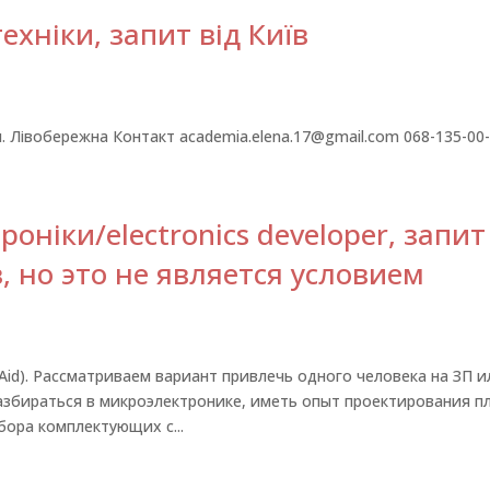
хніки, запит від Київ
м. Лівобережна Контакт academia.elena.17@gmail.com 068-135-00
ніки/electronics developer, запит
, но это не является условием
Aid). Рассматриваем вариант привлечь одного человека на ЗП и
азбираться в микроэлектронике, иметь опыт проектирования п
бора комплектующих с...