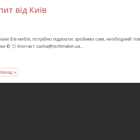
ит від Київ
бали б/в меблі, потрібно підрізати. зробимо самі, необхідний тіл
ки © 🙂 Контакт sasha@techmaker.ua...
Назад »