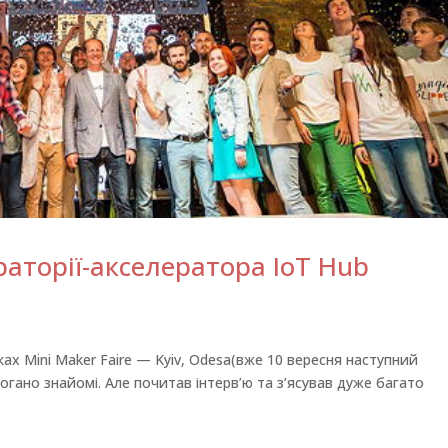
ораторії-акселератора IoT Hub
ках Mini Maker Faire — Kyiv, Odesa(вже 10 вересня наступний
епогано знайомі. Але почитав інтерв’ю та з’ясував дуже багато