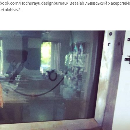
book.com/Hochurayu.designbureau/ Betalab львівський хакерспей
alablviv/...