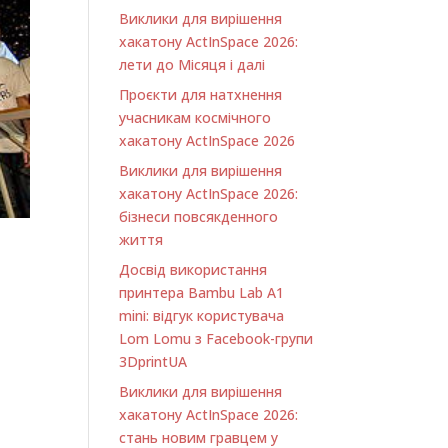
Виклики для вирішення
хакатону ActInSpace 2026:
лети до Місяця і далі
Проєкти для натхнення
учасникам космічного
хакатону ActInSpace 2026
Виклики для вирішення
хакатону ActInSpace 2026:
бізнеси повсякденного
життя
Досвід використання
принтера Bambu Lab A1
minі: відгук користувача
Lom Lomu з Facebook-групи
3DprintUA
Виклики для вирішення
хакатону ActInSpace 2026:
стань новим гравцем у