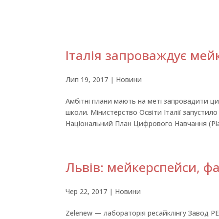
Італія запроваждує мей
Лип 19, 2017
|
Новини
Амбітні плани мають на меті запровадити циф
школи. Мінистерство Освіти Італії запустило
Національний План Цифрового Навчання (Pla
Львів: мейкерспейси, ф
Чер 22, 2017
|
Новини
Zelenew — лабораторія ресайклінгу Завод РЕ