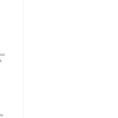
кої
і.
yu