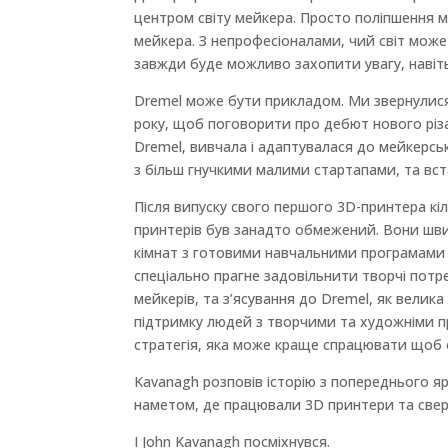
центром світу мейкера. Просто поліпшення
мейкера. З непрофесіоналами, чий світ може
завжди буде можливо захопити увагу, навіть
Dremel може бути прикладом. Ми звернулися 
року, щоб поговорити про дебют нового різака
Dremel, вивчала і адаптувалася до мейкерсь
з більш гнучкими малими стартапами, та вст
Після випуску свого першого 3D-принтера кі
принтерів був занадто обмежений. Вони шви
кімнат з готовими навчальними програмами 
спеціально прагне задовільнити творчі потр
мейкерів, та з’ясування до Dremel, як велик
підтримку людей з творчими та художніми пр
стратегія, яка може краще спрацювати щоб 
Kavanagh розповів історію з попереднього ярм
наметом, де працювали 3D принтери та свердл
І John Kavanagh посміхнувся.