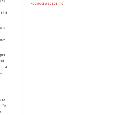
ька
космосі #Space 4.0
татів
лт:
оєм
рів
сні
кери
та
.
они
о їм
х