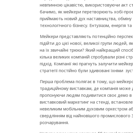
невпинною цікавістю, використовуючи акт с
бачимо, як мейкери перетворюють хобі-прое
приймають новий дух наставництва, обміну т
технологічного бізнесу. Ентузіазм, енергія т
Мейкери представляють потенційно перспект
підійти до цієї нової, великої групи людей, 
на їх звичайні трюки? Який найкращий спосі
кілька великих компаній спробували різні с
підхід. Компанії які прагнуть залучити мейк
стратегії постійно були здивовані їхніми зус
Перша проблема полягає в тому, що мейкерсь
традиційному виставкам, де компанія може д
пропонуючи людям подивитися своє демо в 
виставковий маркетинг на стенді, встановле
невеликим мобільним духовим оркестром аб
свердлінням від найновішого промислового 
розчарування.