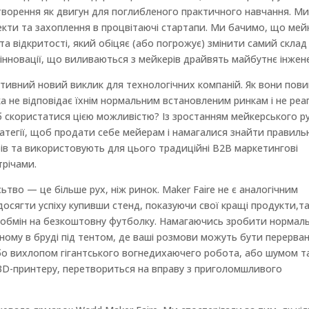
творення як двигун для поглибленого практичного навчання. М
кти та захоплення в процвітаючі стартапи. Ми бачимо, що мей
а відкритості, який обіцяє (або погрожує) змінити самий склад
а інновації, що виливаються з мейкерів драйвять майбутнє інжене
ивний новий виклик для технологічних компаній. Як вони пови
яка не відповідає їхнім нормальним встановленим ринкам і не реа
б скористатися цією можливістю? Із зростанням мейкерського р
тратегії, щоб продати себе мейерам і намагалися знайти правил
ерів та використовують для цього традиційні B2B маркетингові
трічами.
тво — це більше рух, ніж ринок. Maker Faire не є аналогічним
осягти успіху купивши стенд, показуючи свої кращі продукти,т
обмін на безкоштовну футболку. Намагаючись зробити нормал
ному в бруді під тентом, де ваші розмови можуть бути перерван
о вихлопом гігантського вогнедихаючего робота, або шумом т
3D-принтеру, перетвориться на вправу з приголомшливого