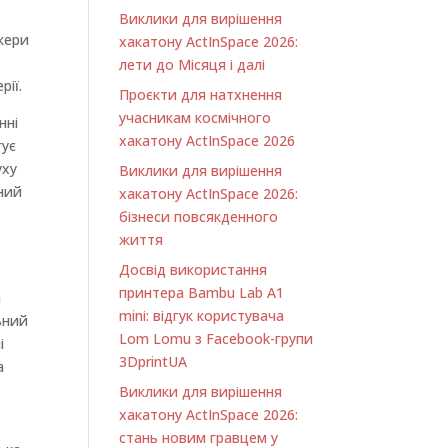
и
Виклики для вирішення
кери
хакатону ActInSpace 2026:
лети до Місяця і далі
рії.
Проєкти для натхнення
учасникам космічного
нні
хакатону ActInSpace 2026
гує
уху
Виклики для вирішення
ьний
хакатону ActInSpace 2026:
бізнеси повсякденного
життя
Досвід використання
принтера Bambu Lab A1
а
minі: відгук користувача
ьний
Lom Lomu з Facebook-групи
і
3DprintUA
а
Виклики для вирішення
хакатону ActInSpace 2026:
стань новим гравцем у