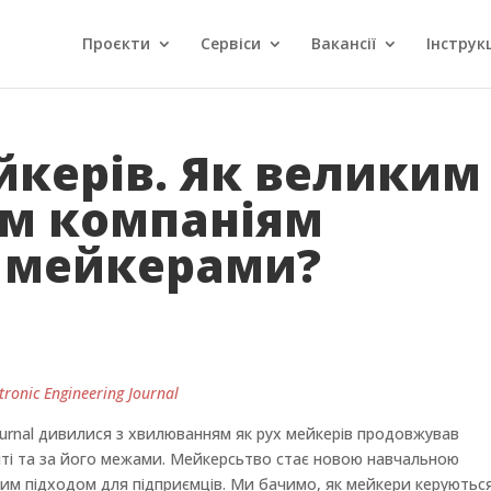
Проєкти
Сервіси
Вакансії
Інструкц
йкерів. Як великим
им компаніям
з мейкерами?
onic Engineering Journal
Journal дивилися з хвилюванням як рух мейкерів продовжував
іті та за його межами.
Мейкерсьтво стає новою навчальною
вим підходом для підприємців. Ми бачимо, як мейкери керуютьс