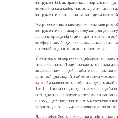
інструментів і, як правило, повертаються д
компаніям компаніям час посадити насіння 
інструменти та рішення та заводити цих майб
Ми розмовляли з мейкером, який мав розроб
інструменти він використовував для дизайну 
напевно краще підходить для того що я робл
комфортно». Люди, як правило, повертаютьс
потенційно довгострокова інвестиція.
У мейкерсьтві вертикалі здебільшого проект
спеціалізовано. Люди навчаються новим ди
зварюванням — щоб зробити все, чим вони 
пристрої для людей з обмеженими можливос
каяк
або маленького робота-ведмідя, який т
Twitter, і вони хочуть дізнатися все, що їм 
і об’єднатись з новими колегами та наставн
в тому, щоб продавати FPGA мережевим інже
пропозицію рішень для широкого кола proble
Для професійного інженерного співтовариств