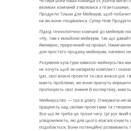
Чотири роки наша команда EE Journal висвітл
великих компаній з’являлися з гігантськими
Продукти Тільки для Мейкерів, щоб побачити
на які вони сподівалися. Супер Нові Продукт
Підхід технологічної компанії до мейкерів 
«Ну, там є мільйони мейкерів, так що давай
ймовірно, приречений на провал. Намагаючи
для простого продажу мейкерам, напевно не 
Розуміння культури навколо мейкерсьтва має
не хочуть щоб їм напарили комплект і сказа
ідеї, свої власні проекти та свої власні цілі. І
мають проблеми, які вони прагнуть вирішити,
пропонують свої знання й експертизу, мають 
Мейкерсьтво — гра в довгу. Очикувати нега
працюють над своїми проектами та створюют
Все що їм треба це трохи часу. Це рух який 
усвідомлюють, які для цього взагалі існують
подобається. Вони потенційно розвивають л