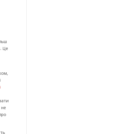
ільш
. Це
ком,
і
й
ювати
 не
про
уть