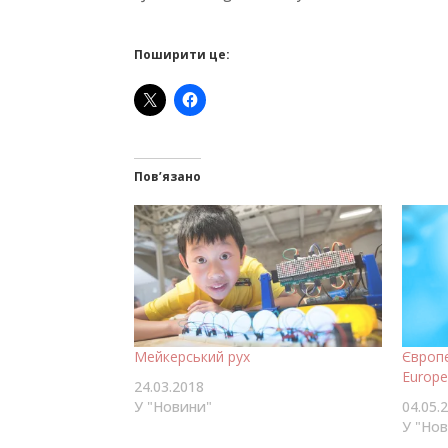
Поширити це:
Пов’язано
Мейкерський рух
Європ
Europe
24.03.2018
У "Новини"
04.05.
У "Но