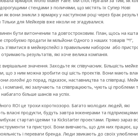
ювала ярмарок World Maker Faire. Ми спостерігали за тим, як кіл
, дорогущими стендами з поличями, що містять їх Супер Нові
 як вони зникли з ярмарку у наступномі році через брак резуль
и Тільки для Мейкерів вже ніколи не згадувалися.
повинен бути витонченим та довгостроковим. План, щось на кшта
те спробуємо продати їм мільйони Одного з наших товарів ™!”,
сь з’явитися в мейкерспейсі з правильним набором або пристр
отримають результатів, які хоче велика компанія.
 вирішальне значення. Заходьте як співучасник. Більшість мейке
ли, що з ним можна зробити оці шість проектів. Вони мають вла
 вони
голодні
до порад, підказок, наставництва та співпраці. Мей
 і компанії, які залучають та співпрацюють, чують ці проблеми 
набагато більше шансів на успіх.
йного ROI це трохи короткозоро. Багато молодих людей, які
ь власні продукти, будуть завтра інженерами та підприємцями
вибухає стартап-ідеями та Kickstarter проектами. Прямо зараз в
 інструменти та пристрої. Вони вивчають, що для них працює, щ
ояльність і переваги бренда. Люди звикають до своїх улюблени