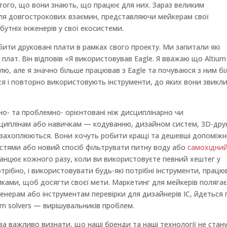
о того, що вони знають, що працює для них. Зараз великим
для довгострокових взаємин, представляючи мейкерам свої
утніх інженерів у свої екосистеми.
ити друковані плати в рамках свого проекту. Ми запитали які
плат. Він відповів «Я використовував Eagle. Я вважаю що Altium
ю, але я значно більше працював з Eagle та почуваюся з ним б
я і повторно використовують інструменти, до яких вони звикли
но- та проблемно- орієнтовані ніж дисциплінарно чи
сциплінам або навичкам — кодуванню, дизайном систем, 3D-дру
захоплюються. Вони хочуть робити кращі та дешевші допоміжн
тями або новий спосіб фільтрувати питну воду або
самохідни
анцює кожного разу, коли ви використовуєте певний хештег у
потрібно, і використовувати будь-які потрібні інструменти, прац
иками, щоб досягти своєї мети. Маркетинг для мейкерів полягає
нерам або інструментам перевірки для дизайнерів IC, йдеться 
m solvers — вирішувальників проблем.
а важливо визнати, що наші бренди та наші технології не стан