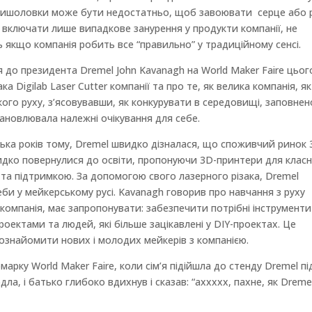
 мишоловки може бути недостатньо, щоб завоювати серце або 
 включати лише випадкове занурення у продукти компанії, не
 якщо компанія робить все “правильно” у традиційному сенсі.
до президента Dremel John Kavanagh на World Maker Faire цьог
 Digilab Laser Cutter компанії та про те, як велика компанія, як
кого руху, з’ясовувавши, як конкурувати в середовищі, заповне
ановлювала належні очікування для себе.
лька років тому, Dremel швидко дізналася, що споживчий ринок 
дко повернулися до освіти, пропонуючи 3D-принтери для клас
та підтримкою. За допомогою свого лазерного різака, Dremel
еби у мейкерському русі. Kavanagh говорив про навчання з руху
а компанія, має запропонувати: забезпечити потрібні інструменти
оектами та людей, які більше зацікавлені у DIY-проектах. Це
ознайомити нових і молодих мейкерів з компанією.
арку World Maker Faire, коли сім’я підійшла до стенду Dremel пі
а, і батько глибоко вдихнув і сказав: “аххххх, пахне, як Dremel