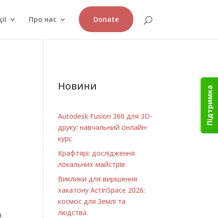
ії
Про нас
Donate
Новини
Підтримка
Autodesk Fusion 360 для 3D-
друку: навчальний онлайн-
курс
Крафтярі: дослідження
локальних майстрів
Виклики для вирішення
хакатону ActInSpace 2026:
космос для Землі та
людства
я