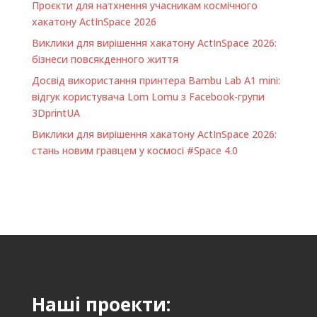
Проєкти для натхнення учасникам космічного
хакатону ActInSpace 2026
Виклики для вирішення хакатону ActInSpace 2026:
бізнеси повсякденного життя
Досвід використання принтера Bambu Lab A1 minі:
відгук користувача Lom Lomu з Facebook-групи
3DprintUA
Виклики для вирішення хакатону ActInSpace 2026:
стань новим гравцем у космосі #Space 4.0
Наші проекти: