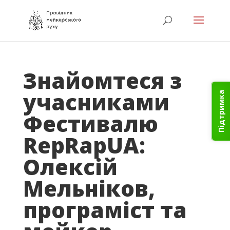
Знайомтеся з
учасниками
Підтримка
Фестивалю
RepRapUA:
Олексій
Мельніков,
програміст та