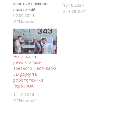
участь у науково-
17.10.2024
практичній
У "Новини"
конференції, що
02.09.2024
відбудеться в рамках
У "Новини"
фестивалю 3D-друку
RepRapUA 2024, який
проводиться ГО
Мейкер Хаб та
Національним
Нотатка за
Авіаційним
результатами
Університетом.
третього фестивалю
Конференція надасть
3D друку та
можливість
робототехніки
представити
RepRapUA
результати ваших
досліджень та
11.10.2024
напрацювань у
У "Новини"
сферах 3D-друку,
адитивних
технологій та
робототехніки.
Кращі роботи будуть