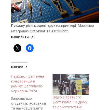
Покажу
різні моделі, друк на принтері. Можливо
інтеграцію OctoPrint та AstroPrint.
Поширити це:
Пов’язано
Науково-практична
конференція в
рамках фестивалю
RepRapUA 2024
Відео з третього
Запрошуємо
фестивалю 3D друку
студентів, аспірантів
та робототехніки
та науковців взяти