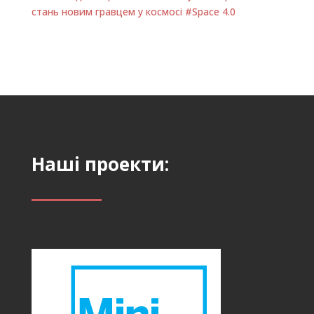
стань новим гравцем у космосі #Space 4.0
Наші проекти: