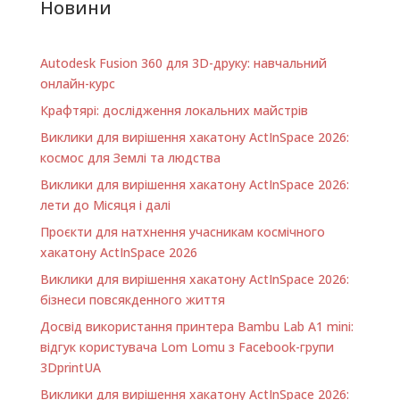
опубліковані в
Новини
спеціальному
дайджесті,…
Autodesk Fusion 360 для 3D-друку: навчальний
онлайн-курс
Крафтярі: дослідження локальних майстрів
Виклики для вирішення хакатону ActInSpace 2026:
космос для Землі та людства
Виклики для вирішення хакатону ActInSpace 2026:
лети до Місяця і далі
Проєкти для натхнення учасникам космічного
хакатону ActInSpace 2026
Виклики для вирішення хакатону ActInSpace 2026:
бізнеси повсякденного життя
Досвід використання принтера Bambu Lab A1 minі:
відгук користувача Lom Lomu з Facebook-групи
3DprintUA
Виклики для вирішення хакатону ActInSpace 2026: