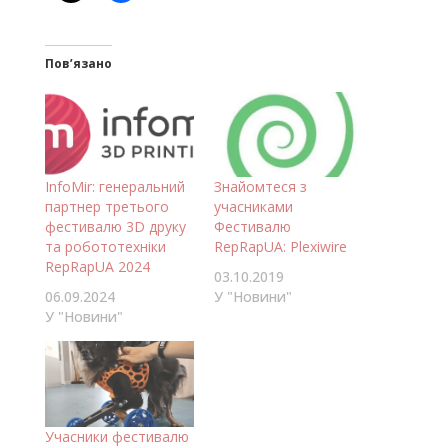
Пов’язано
InfoMir: генеральний
Знайомтеся з
партнер третього
учасниками
фестивалю 3D друку
Фестивалю
та робототехніки
RepRapUA: Plexiwire
RepRapUA 2024
03.10.2019
06.09.2024
У "Новини"
У "Новини"
Учасники фестивалю