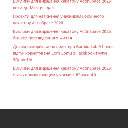
Виклики для вирішення хакатону ActInSpace 2026:
лети до Місяця і далі
Проєкти для натхнення учасникам космічного
хакатону ActInSpace 2026
Виклики для вирішення хакатону ActInSpace 2026:
бізнеси повсякденного життя
Досвід використання принтера Bambu Lab A1 minі:
відгук користувача Lom Lomu з Facebook-групи
3DprintUA
Виклики для вирішення хакатону ActInSpace 2026:
стань новим гравцем у космосі #Space 4.0