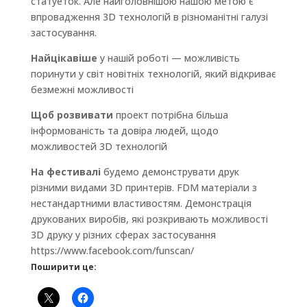
статуеток. Але найголовнішою нашою метою є
впровадження 3D технологій в різноманітні галузі
застосування.
Найцікавіше
у нашій роботі — можливість
поринути у світ новітніх технологій, який відкриває
безмежні можливості
Щоб розвивати
проект потрібна більша
інформованість та довіра людей, щодо
можливостей 3D технологій
На фестивалі
будемо демонструвати друк
різними видами 3D принтерів. FDM матеріали з
нестандартними властивостям. Демонстрація
друкованих виробів, які розкривають можливості
3D друку у різних сферах застосування
https://www.facebook.com/funscan/
Поширити це: