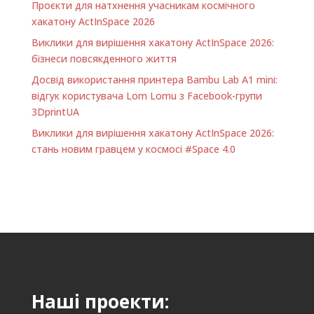
Проєкти для натхнення учасникам космічного
хакатону ActInSpace 2026
Виклики для вирішення хакатону ActInSpace 2026:
бізнеси повсякденного життя
Досвід використання принтера Bambu Lab A1 minі:
відгук користувача Lom Lomu з Facebook-групи
3DprintUA
Виклики для вирішення хакатону ActInSpace 2026:
стань новим гравцем у космосі #Space 4.0
Наші проекти: