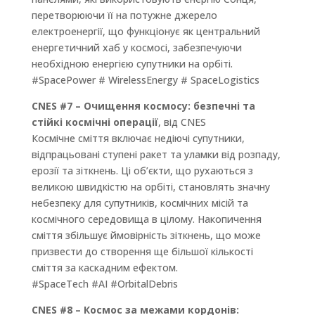
перетворюючи її на потужне джерело
електроенергії, що функціонує як центральний
енергетичний хаб у космосі, забезпечуючи
необхідною енергією супутники на орбіті.
#SpacePower # WirelessEnergy # SpaceLogistics
CNES #7 – Очищення космосу: безпечні та
стійкі космічні операції
, від CNES
Космічне сміття включає недіючі супутники,
відпрацьовані ступені ракет та уламки від розпаду,
ерозії та зіткнень. Ці об’єкти, що рухаються з
великою швидкістю на орбіті, становлять значну
небезпеку для супутників, космічних місій та
космічного середовища в цілому. Накопичення
сміття збільшує ймовірність зіткнень, що може
призвести до створення ще більшої кількості
сміття за каскадним ефектом.
#SpaceTech #AI #OrbitalDebris
CNES #8 – Космос за межами кордонів: