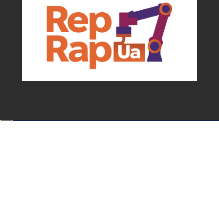
Події та можливості для мейкерів від
асоціації
✕