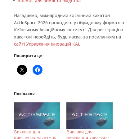
космос для землі та людства
Нагадаємо, міжнародний космічний хакатон
ActInSpace 2026 проходить у гібридному форматі в
Київському Авіаційному Інституті. Для реєстрації в
хакатоні перейдіть, будь ласка, за посиланням на
сайті Управління інновацій КАІ
.
Поширити це:
Пов’язано
Виклики для
Виклики для
вирішення хакатону
вирішення хакатону