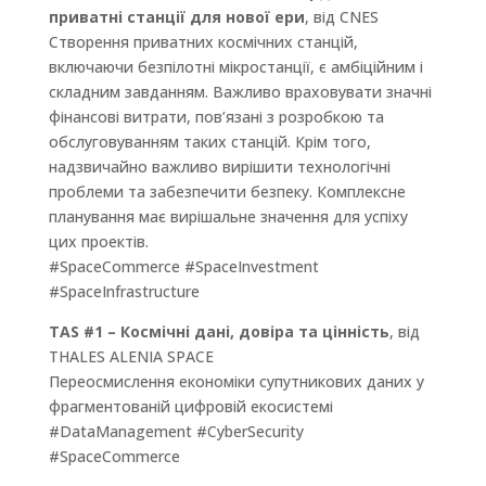
приватні станції для нової ери
, від CNES
Створення приватних космічних станцій,
включаючи безпілотні мікростанції, є амбіційним і
складним завданням. Важливо враховувати значні
фінансові витрати, пов’язані з розробкою та
обслуговуванням таких станцій. Крім того,
надзвичайно важливо вирішити технологічні
проблеми та забезпечити безпеку. Комплексне
планування має вирішальне значення для успіху
цих проектів.
#SpaceCommerce #SpaceInvestment
#SpaceInfrastructure
TAS #1 – Космічні дані, довіра та цінність
, від
THALES ALENIA SPACE
Переосмислення економіки супутникових даних у
фрагментованій цифровій екосистемі
#DataManagement #CyberSecurity
#SpaceCommerce