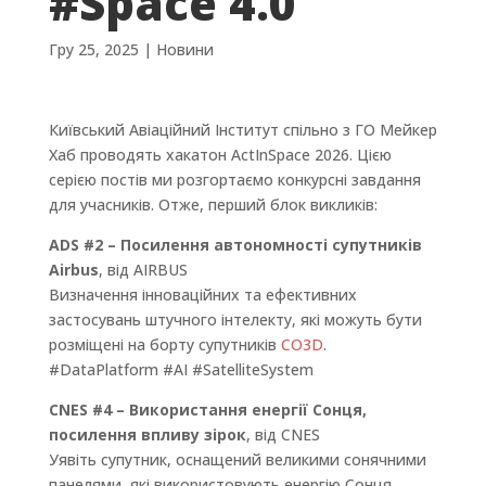
#Space 4.0
Гру 25, 2025
|
Новини
Київський Авіаційний Інститут спільно з ГО Мейкер
Хаб проводять хакатон ActInSpace 2026. Цією
серією постів ми розгортаємо конкурсні завдання
для учасників. Отже, перший блок викликів:
ADS #2 – Посилення автономності супутників
Airbus
, від AIRBUS
Визначення інноваційних та ефективних
застосувань штучного інтелекту, які можуть бути
розміщені на борту супутників
CO3D
.
#DataPlatform #AI #SatelliteSystem
CNES #4 – Використання енергії Сонця,
посилення впливу зірок
, від CNES
Уявіть супутник, оснащений великими сонячними
панелями, які використовують енергію Сонця,