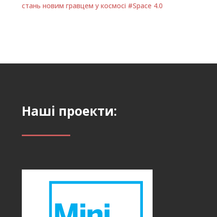
стань новим гравцем у космосі #Space 4.0
Наші проекти: