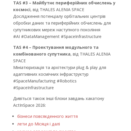
TAS #3 – Майбутнє периферійних обчислень у
космосі
, від THALES ALENIA SPACE
Дослідження потенціалу орбітальних центрів
обробки даних та периферійних обчислень для
супутникових мереж наступного покоління
#AI #DataManagement #SpaceInfrastructure
TAS #4 – Проектування модульного та
комбінованого супутника
, від THALES ALENIA
SPACE
Мініатюризація та архітектури plug & play для
адаптивних космічних інфраструктур
#SpaceManufacturing #Robotics
#SpaceInfrastructure
Дивіться також інші блоки завдань хакатону
ActInSpace 2026:
бізнеси повсякденного життя
лети до Місяця і далі