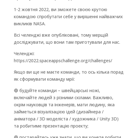
1-2 жовтня 2022, ви зможете своєю крутою
командою спробутати себе у вирішенні найважчих
викликів NASA.
Всі челенджі вже опубліковані, тому мерщій
досліджувати, що вони там приготували для нас.
Челенджі:
https://2022.spaceappschallenge.org/challenges/
Якщо ви ще не маєте команди, то ось кілька порад
як сформувати команду мрії:
🔵 будуйте команди – швейцарські ножі,
включайте людей з різними скілами. Важливо,
окрім науковців та інженерів, мати людину, яка
займеться візуалізацією ідей (дизайнера /
аніматора / 3D моделіста / художника / Unity 3D)
та робитиме презентацію проекту;
🔵 постарайтесь уже знати, що ви хочете робити