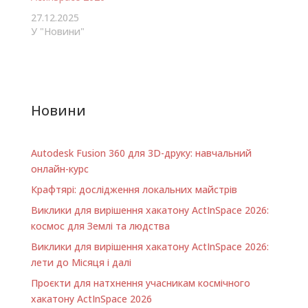
Юрій Власюк.
27.12.2025
Ліцензія CC BY-SA --
У "Новини"
можна вільно
використовувати з
посиланням. Що
всередині 3 великі…
Новини
Autodesk Fusion 360 для 3D-друку: навчальний
онлайн-курс
Крафтярі: дослідження локальних майстрів
Виклики для вирішення хакатону ActInSpace 2026:
космос для Землі та людства
Виклики для вирішення хакатону ActInSpace 2026:
лети до Місяця і далі
Проєкти для натхнення учасникам космічного
хакатону ActInSpace 2026