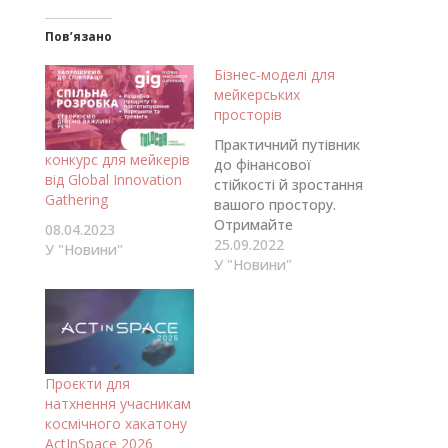
Пов’язано
Бізнес-моделі для
мейкерських
просторів
Практичний путівник
конкурс для мейкерів
до фінансової
від Global Innovation
стійкості й зростання
Gathering
вашого простору.
Отримайте
08.04.2023
безкоштовний
25.09.2022
У "Новини"
відкритий каталог
У "Новини"
бізнес-моделей,
створений у межах
проєкту MAKE та
підтриманий
програмою Horizon
Проєкти для
2020. Упорядники —
натхнення учасникам
Anna Sera Lowe,
космічного хакатону
Martin Oloo, Gertrude
ActInSpace 2026
Mawuena Goh та