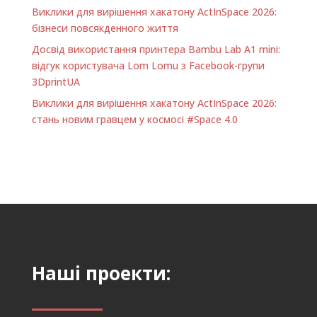
Виклики для вирішення хакатону ActInSpace 2026:
бізнеси повсякденного життя
Досвід використання принтера Bambu Lab A1 minі:
відгук користувача Lom Lomu з Facebook-групи
3DprintUA
Виклики для вирішення хакатону ActInSpace 2026:
стань новим гравцем у космосі #Space 4.0
Наші проекти: