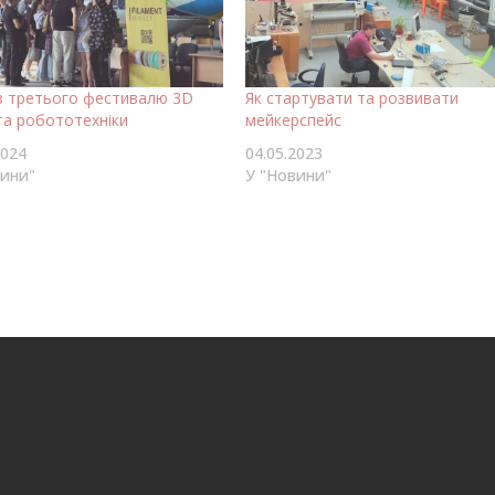
з третього фестивалю 3D
Як стартувати та розвивати
та робототехніки
мейкерспейс
2024
04.05.2023
вини"
У "Новини"