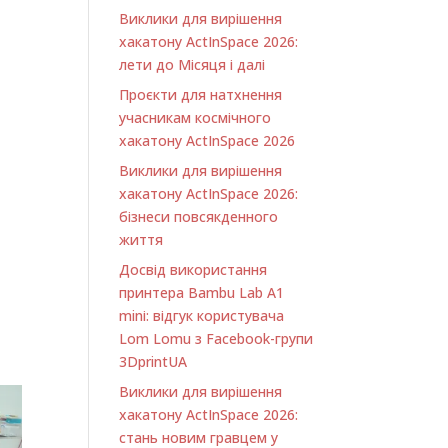
Виклики для вирішення
хакатону ActInSpace 2026:
лети до Місяця і далі
Проєкти для натхнення
учасникам космічного
хакатону ActInSpace 2026
Виклики для вирішення
хакатону ActInSpace 2026:
бізнеси повсякденного
життя
Досвід використання
принтера Bambu Lab A1
minі: відгук користувача
Lom Lomu з Facebook-групи
3DprintUA
Виклики для вирішення
хакатону ActInSpace 2026:
стань новим гравцем у