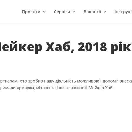
Проєкти
Сервіси
Вакансії
Інструкц
ейкер Хаб, 2018 рік
артнерам, хто зробив нашу діяльність можливою і допоміг внес
имали ярмарки, мітапи та інші актисності Мейкер Хаб!