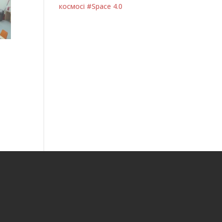
космосі #Space 4.0