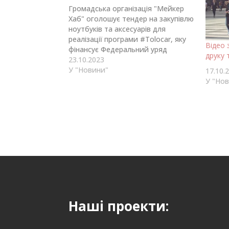
Громадська організація "Мейкер
Хаб" оголошує тендер на закупівлю
ноутбуків та аксесуарів для
реалізації програми #Tolocar, яку
Відео 
фінансує Федеральний уряд
друку 
Німеччини. Ця ініціатива
23.10.2023
виконується у співпраці з
У "Новини"
17.10.
німецьким інститутом HIWW та
У "Но
підтримкою GIZ Ukraine. ГО Мейкер
Хаб шукає надійного
постачальника зі значним
досвідом у сфері постачання
техніки, який зможе задовольнити
вимоги…
Наші проекти: