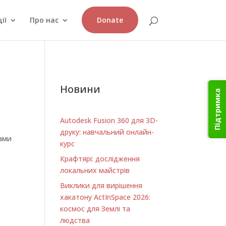
ії
Про нас
Donate
Новини
Підтримка
Autodesk Fusion 360 для 3D-
друку: навчальний онлайн-
ками
курс
Крафтярі: дослідження
локальних майстрів
Виклики для вирішення
хакатону ActInSpace 2026:
космос для Землі та
людства