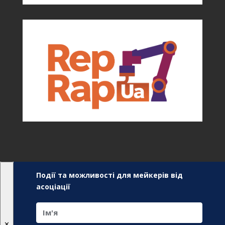
Події та можливості для мейкерів від
асоціації
✕