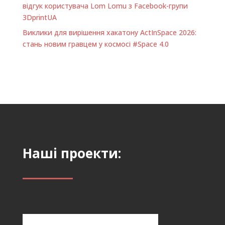
відгук користувача Lom Lomu з Facebook-групи
3DprintUA
Виклики для вирішення хакатону ActInSpace 2026:
стань новим гравцем у космосі #Space 4.0
Наші проекти: