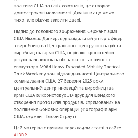
політики США та їхніх союзників, це створює
довгострокові можливості. Для інших це може
тихо, але рішуче закрити двері.
Підпис до головного зображення: Сержант армії
США Ніколас Данкер, відповідальний унтер-офіцер
з виробництва Центрального центру інновацій та
виробництва армії США, порівнює кронштейни
регулювальних клапанів важкого тактичного
евакуатора M984 Heavy Expanded Mobility Tactical
Truck Wrecker у зоні відповідальності Центрального
командування США, 27 березня 2025 року.
Центральний центр інновацій та виробництва
армії США використовує 3D-друк для швидкого
створення прототипів продуктів, спрямованих на
поліпшення бойових операцій. (Фотографія армії
США, сержант Елісон Страут)
Цей матеріал є прямим перекладом статті з сайту
All3DP