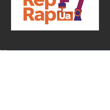
Події та можливості для мейкерів від
асоціації
✕
Підписатися!