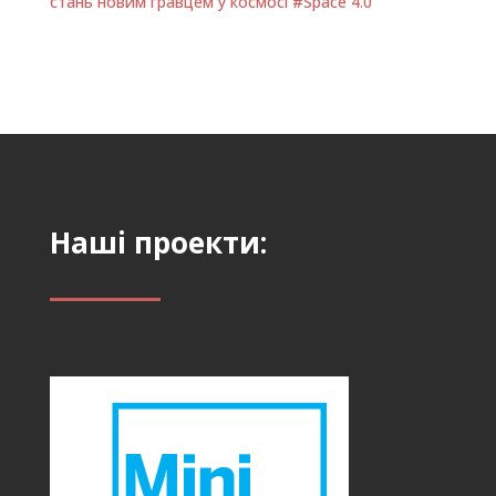
стань новим гравцем у космосі #Space 4.0
Наші проекти: