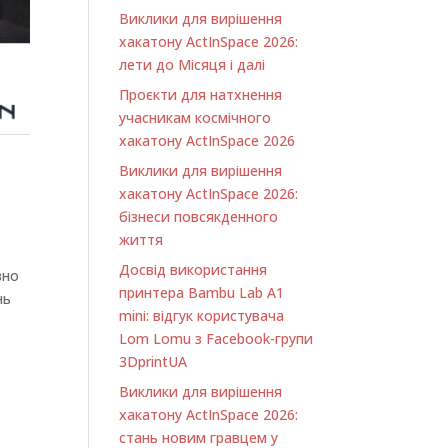
Виклики для вирішення
хакатону ActInSpace 2026:
лети до Місяця і далі
Проєкти для натхнення
учасникам космічного
хакатону ActInSpace 2026
Виклики для вирішення
хакатону ActInSpace 2026:
бізнеси повсякденного
життя
Досвід використання
вно
принтера Bambu Lab A1
нь
minі: відгук користувача
Lom Lomu з Facebook-групи
3DprintUA
Виклики для вирішення
хакатону ActInSpace 2026:
стань новим гравцем у