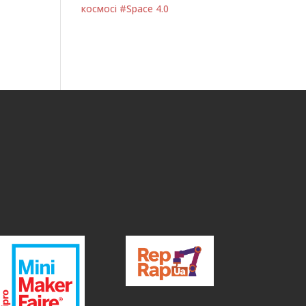
космосі #Space 4.0