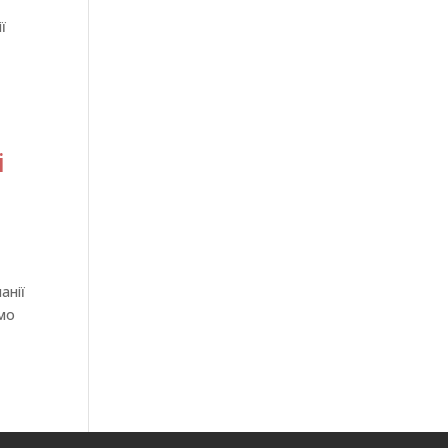
ї
i
анії
ємо