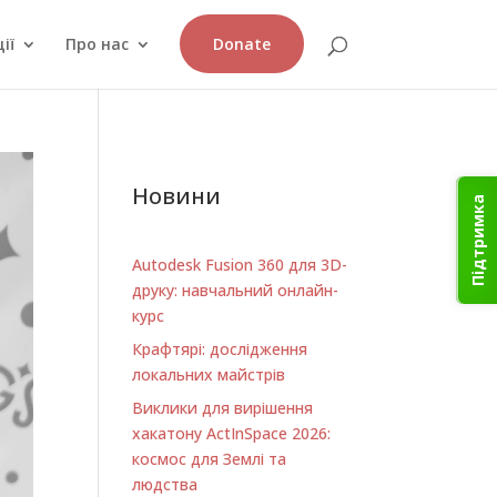
ії
Про нас
Donate
Новини
Підтримка
Autodesk Fusion 360 для 3D-
друку: навчальний онлайн-
курс
Крафтярі: дослідження
локальних майстрів
Виклики для вирішення
хакатону ActInSpace 2026:
космос для Землі та
людства