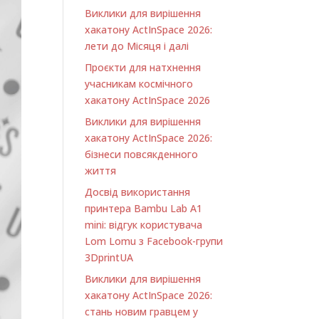
Виклики для вирішення
хакатону ActInSpace 2026:
лети до Місяця і далі
Проєкти для натхнення
учасникам космічного
хакатону ActInSpace 2026
Виклики для вирішення
хакатону ActInSpace 2026:
бізнеси повсякденного
життя
Досвід використання
принтера Bambu Lab A1
minі: відгук користувача
Lom Lomu з Facebook-групи
3DprintUA
Виклики для вирішення
хакатону ActInSpace 2026:
стань новим гравцем у