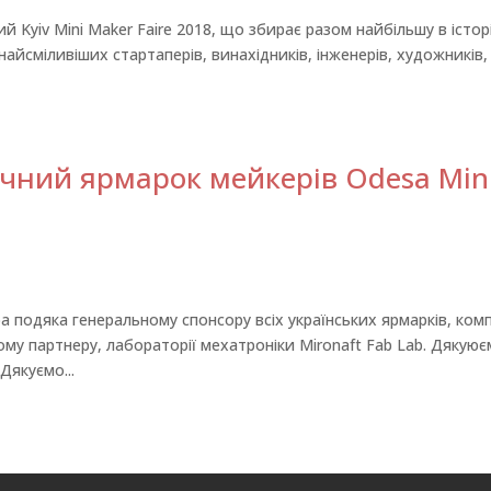
й Kyiv Mini Maker Faire 2018, що збирає рaзом найбільшу в історі
 найсміливіших стартаперів, винахідників, інженерів, художників,
чний ярмарок мейкерів Odesa Min
 подяка генеральному спонсору всіх українських ярмарків, комп
ому партнеру, лабораторії мехатроніки Mironaft Fab Lab. Дякую
Дякуємо...