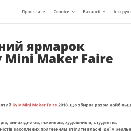
Проєкти
Сервіси
Вакансії
Інструкц
чний ярмарок
 Mini Maker Faire
’ятий
Kyiv Mini Maker Faire
2018, що збирає рaзом найбільш
ів, винахідників, інженерів, художників, студентів,
ністів захоплених прагненням втілити власні ідеї у реаль