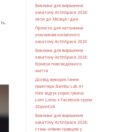
Виклики для вирішення
хакатону ActInSpace 2026:
лети до Місяця і далі
ть.
Проєкти для натхнення
учасникам космічного
хакатону ActInSpace 2026
Виклики для вирішення
хакатону ActInSpace 2026:
бізнеси повсякденного
життя
Досвід використання
принтера Bambu Lab A1
minі: відгук користувача
Lom Lomu з Facebook-групи
3DprintUA
Виклики для вирішення
хакатону ActInSpace 2026:
стань новим гравцем у