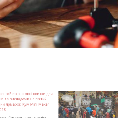
шено/Безкоштовні квитки для
ів та викладачів на п’ятий
ий ярмарок Kyiv Mini Maker
2018
но. Дякуємо, реєстрацію