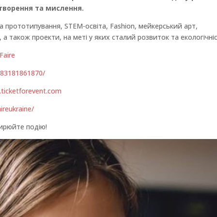
 творення та мислення.
та прототипування, STEM-освіта, Fashion, мейкерський арт,
 а також проекти, на меті у яких сталий розвиток та екологічніс
Faire
283181861870/
.ticketforevent.com
reukraine/
ширюйте подію!