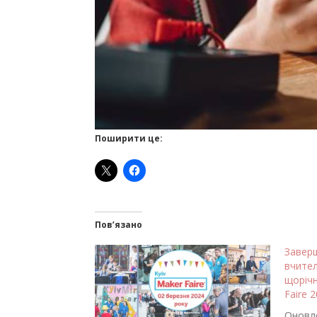
Поширити це:
Пов’язано
Завер
вчител
щорічн
Faire 
Оновле