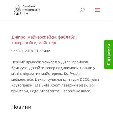
Дніпро: мейкерспейси, фаблаби,
хакерспейси, майстерні
Підтримка
Чер 19, 2018
|
Новини
Перший ярмарок мейкерів у Дніпрі пройшов
блискуче. Давайте тепер подивимось, скільки у
місті є відкритих майстерень. Ksi Prostir
мейкерспейс Центрі сучасної культури DCCC, узвіз
Крутогірний, 21а Skills Room лазерний різак, 3d-
принтери, Lego Mindstorms, Запорізьке шосе...
Новини