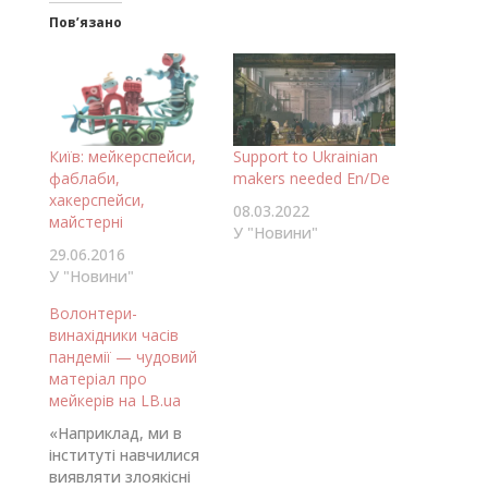
Пов’язано
Київ: мейкерспейси,
Support to Ukrainian
фаблаби,
makers needed En/De
хакерспейси,
08.03.2022
майстерні
У "Новини"
29.06.2016
У "Новини"
Волонтери-
винахідники часів
пандемії — чудовий
матеріал про
мейкерів на LB.ua
«Наприклад, ми в
інституті навчилися
виявляти злоякісні