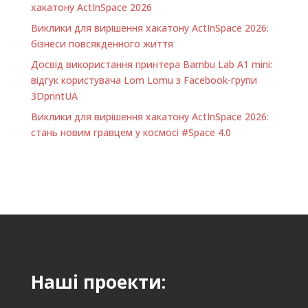
хакатону ActInSpace 2026
Виклики для вирішення хакатону ActInSpace 2026:
бізнеси повсякденного життя
Досвід використання принтера Bambu Lab A1 minі:
відгук користувача Lom Lomu з Facebook-групи
3DprintUA
Виклики для вирішення хакатону ActInSpace 2026:
стань новим гравцем у космосі #Space 4.0
Наші проекти: