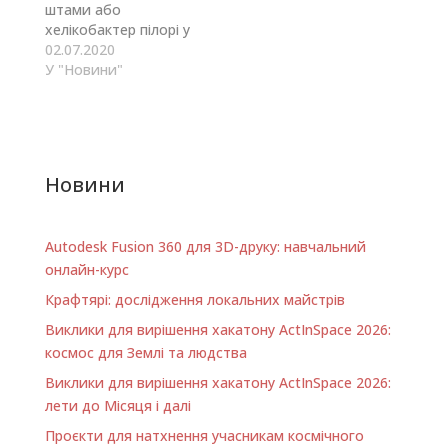
штами або
хелікобактер пілорі у
диханні людини, —
02.07.2020
розповідає Platon
У "Новини"
Dmitriyev. — Так
можна попереджати
рак шлунку на ранніх
стадіях».
«@alexander koliada
Новини
Diagen з колегами
вивчають стічні води
— так можна
Autodesk Fusion 360 для 3D-друку: навчальний
дізнатися ситуацію з
вірусом у містах. А
онлайн-курс
ще чотири компанії
Крафтярі: дослідження локальних майстрів
зараз знаходяться…
Виклики для вирішення хакатону ActInSpace 2026:
космос для Землі та людства
Виклики для вирішення хакатону ActInSpace 2026:
лети до Місяця і далі
Проєкти для натхнення учасникам космічного