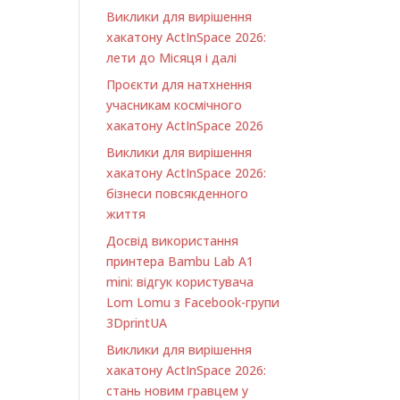
Виклики для вирішення
хакатону ActInSpace 2026:
лети до Місяця і далі
Проєкти для натхнення
учасникам космічного
хакатону ActInSpace 2026
Виклики для вирішення
хакатону ActInSpace 2026:
бізнеси повсякденного
життя
Досвід використання
принтера Bambu Lab A1
minі: відгук користувача
Lom Lomu з Facebook-групи
3DprintUA
Виклики для вирішення
хакатону ActInSpace 2026:
стань новим гравцем у