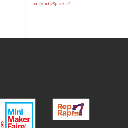
космосі #Space 4.0