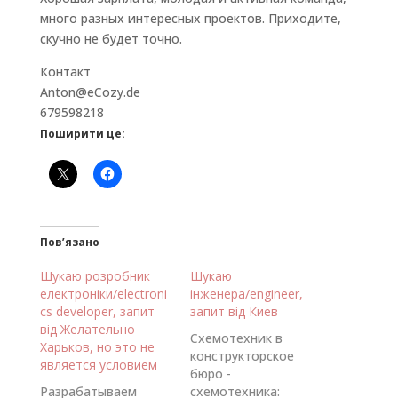
много разных интересных проектов. Приходите,
скучно не будет точно.
Контакт
Anton@eCozy.de
679598218
Поширити це:
Пов’язано
Шукаю розробник
Шукаю
електроніки/electroni
інженера/engineer,
cs developer, запит
запит від Киев
від Желательно
Схемотехник в
Харьков, но это не
конструкторское
является условием
бюро -
Разрабатываем
схемотехника: