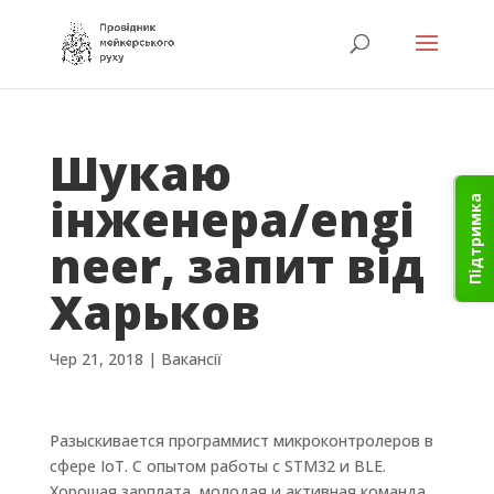
Шукаю
інженера/engi
Підтримка
neer, запит від
Харьков
Чер 21, 2018
|
Вакансії
Разыскивается программист микроконтролеров в
сфере IoT. С опытом работы с STM32 и BLE.
Хорошая зарплата, молодая и активная команда,