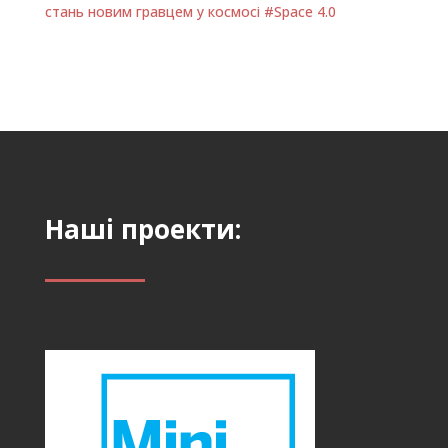
стань новим гравцем у космосі #Space 4.0
Наші проекти: