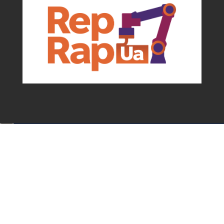
Події та можливості для мейкерів від
асоціації
✕