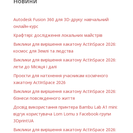
Новини
Audio Signal
кВт 220-380В; -
руками - столяр,
Processing
конструктора и
сварщик, сборщик.
Понимание
конструктора-
Киев. По всем
особенностей…
технолога:
Autodesk Fusion 360 для 3D-друку: навчальний
вопросам пишите:
корпусные…
idearoomia@gmail.co
онлайн-курс
m, Звоните - 050 355
Крафтярі: дослідження локальних майстрів
58 75
https://drive.google.co
Виклики для вирішення хакатону ActInSpace 2026:
m/open?
космос для Землі та людства
id=17zt_2yDlAI1w9358
Виклики для вирішення хакатону ActInSpace 2026:
W9j0ix02t-ml-Mng
лети до Місяця і далі
Контакт
idearoomia@gmail.co
Проєкти для натхнення учасникам космічного
m +380503555875
хакатону ActInSpace 2026
Виклики для вирішення хакатону ActInSpace 2026:
бізнеси повсякденного життя
Досвід використання принтера Bambu Lab A1 minі:
відгук користувача Lom Lomu з Facebook-групи
3DprintUA
Виклики для вирішення хакатону ActInSpace 2026: