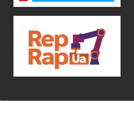
Події та можливості для мейкерів від
асоціації