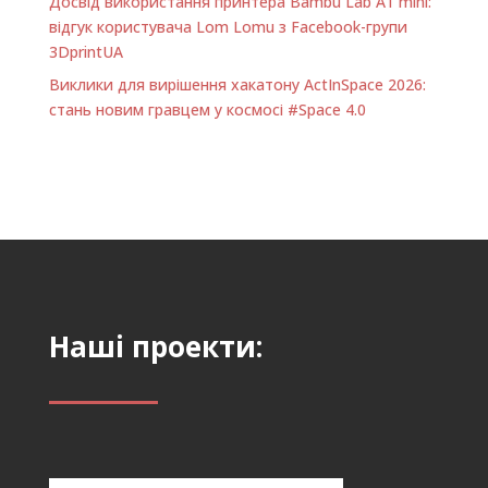
Досвід використання принтера Bambu Lab A1 minі:
відгук користувача Lom Lomu з Facebook-групи
3DprintUA
Виклики для вирішення хакатону ActInSpace 2026:
стань новим гравцем у космосі #Space 4.0
Наші проекти: