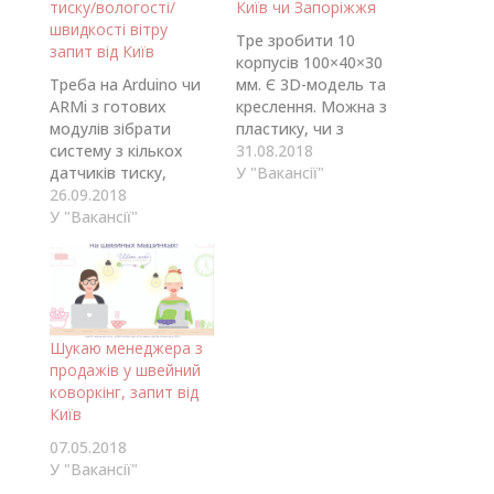
тиску/вологості/
Київ чи Запоріжжя
швидкості вітру
Тре зробити 10
запит від Київ
корпусів 100×40×30
Треба на Arduino чи
мм. Є 3D-модель та
ARMi з готових
креслення. Можна з
модулів зібрати
пластику, чи з
систему з кількох
дерева, чи з
31.08.2018
датчиків тиску,
алюмінію.
У "Вакансії"
вологості, швидкості
26.09.2018
https://drive.google.co
вітру, контроллера
У "Вакансії"
m/open?
заряду сонячної
id=181j7TrS4pswIXELX
батареї і передавати
BTuNIYEIhbAAt6SL
все по радіо через
Контакт
послідовний порт. За
andrew.lukin@gmail.co
невелику
m +380953034376
Шукаю менеджера з
винагороду. Робота
продажів у швейний
разова. Контакт
коворкінг, запит від
dmytro.khmara@gmail
Київ
.com +380506932404
07.05.2018
У "Вакансії"