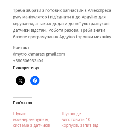
Треба зібрати з готових запчастин з Аліекспреса
руку маніпулятор і під’єднати її до Ардуїно для
керування, а також додати до неї ультразвукові
датчики відстані. Робота разова. Треба знати
базове програмування Ардуїно і трошки механіку
Контакт
dmytro.khmara@gmail.com
+380506932404
Поширити це:
Пов’язано
Шукаю
Шукаю де
інженера/engineer,
виготовити 10
система з датчиків
корпусів, запит від