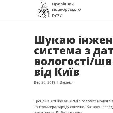
Шукаю інжене
система з да
вологості/шв
від Київ
Вер 26, 2018
|
Вакансії
Треба на Arduino чи ARMi з готових модулів з
контроллера заряду сонячної батареї і перед
винагороду. Робота разова.