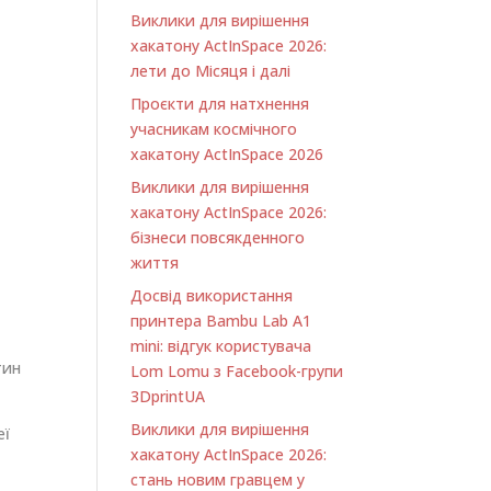
Виклики для вирішення
хакатону ActInSpace 2026:
лети до Місяця і далі
Проєкти для натхнення
учасникам космічного
хакатону ActInSpace 2026
Виклики для вирішення
хакатону ActInSpace 2026:
бізнеси повсякденного
життя
Досвід використання
т
принтера Bambu Lab A1
minі: відгук користувача
тин
Lom Lomu з Facebook-групи
3DprintUA
Виклики для вирішення
еї
хакатону ActInSpace 2026:
стань новим гравцем у