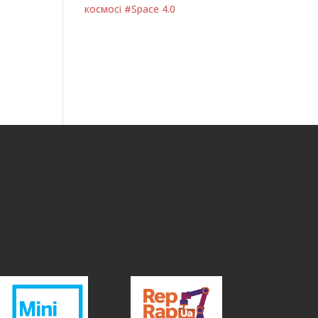
космосі #Space 4.0