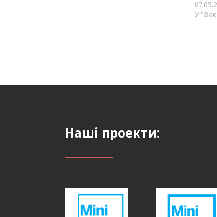
andrew.lukin@gmail.com
07.05.
+380953034376
У "Вак
Наші проекти: