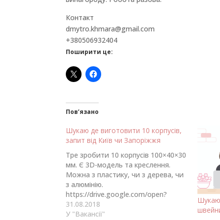
Контакт
dmytro.khmara@gmail.com
+380506932404
Поширити це:
Пов’язано
Шукаю де виготовити 10 корпусів,
запит від Київ чи Запоріжжя
Тре зробити 10 корпусів 100×40×30
мм. Є 3D-модель та креслення.
Можна з пластику, чи з дерева, чи
з алюмінію.
https://drive.google.com/open?
Шукаю
id=181j7TrS4pswIXELXBTuNIYEIhbAA
31.08.2018
швейни
t6SL Контакт
У "Вакансії"