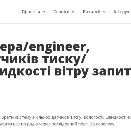
Проєкти
Сервіси
Вакансії
Інструкц
ра/engineer,
тчиків тиску/
идкості вітру запи
ібрати систему з кількох датчиків тиску, вологості, швидкості ві
авати все по радіо через послідовний порт. За невелику