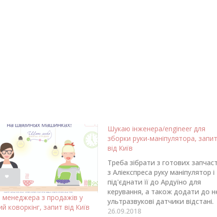
Шукаю інженера/engineer для
зборки руки-маніпулятора, запи
від Київ
Треба зібрати з готових запчас
з Аліекспреса руку маніпулятор і
під'єднати її до Ардуїно для
керування, а також додати до н
 менеджера з продажів у
ультразвукові датчики відстані.
й коворкінг, запит від Київ
Робота разова. Треба знати
26.09.2018