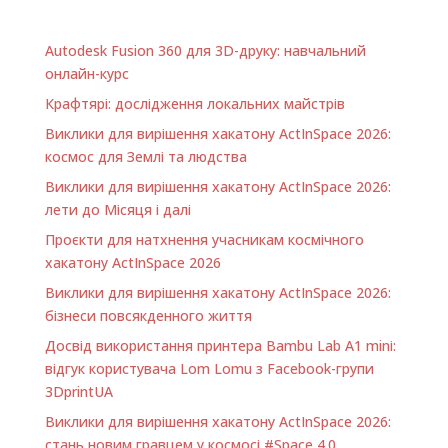
Autodesk Fusion 360 для 3D-друку: навчальний
онлайн-курс
Крафтярі: дослідження локальних майстрів
Виклики для вирішення хакатону ActInSpace 2026:
космос для Землі та людства
Виклики для вирішення хакатону ActInSpace 2026:
лети до Місяця і далі
Проєкти для натхнення учасникам космічного
хакатону ActInSpace 2026
Виклики для вирішення хакатону ActInSpace 2026:
бізнеси повсякденного життя
Досвід використання принтера Bambu Lab A1 minі:
відгук користувача Lom Lomu з Facebook-групи
3DprintUA
Виклики для вирішення хакатону ActInSpace 2026:
стань новим гравцем у космосі #Space 4.0