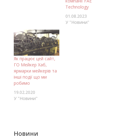
компанії FAE
Technology
01.08.2023
У "Новини"
Як працює цей сайт,
ГО Мейкер Хаб,
ярмарки мейкерів та
інші події що ми
робимо
19.02.2020
У "Новини"
Новини