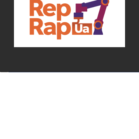
Події та можливості для мейкерів від
асоціації
✕
Підписатися!