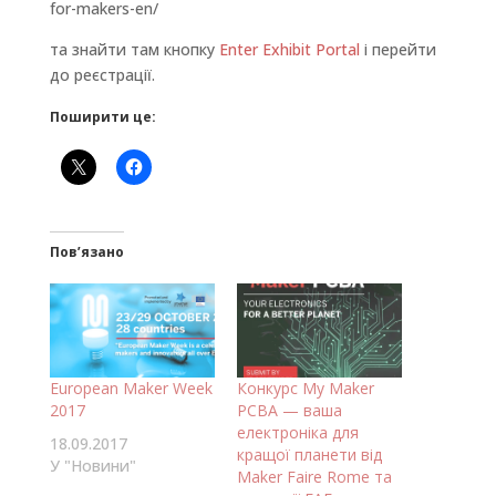
for-makers-en/
та знайти там кнопку
Enter Exhibit Portal
і перейти
до реєстрації.
Поширити це:
Пов’язано
European Maker Week
Конкурс My Maker
2017
PCBA — ваша
електроніка для
18.09.2017
кращої планети від
У "Новини"
Maker Faire Rome та