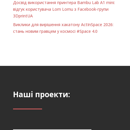
Досвід використання принтера Bambu Lab A1 minі:
відгук користувача Lom Lomu з Facebook-групи
3DprintUA
Виклики для вирішення хакатону ActInSpace 2026:
стань новим гравцем у космосі #Space 4.0
Наші проекти: