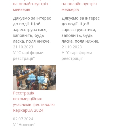
на онлайн-зустріч
на онлайн-зустріч
мейкерів
мейкерів
Дякуємо за інтерес
Дякуємо за інтерес
до події. Щоб
до події. Щоб
зареєструватися,
зареєструватися,
заповніть, будь
заповніть, будь
ласка, поля нижче,
ласка, поля нижче,
та натисніть кнопку
21.10.2023
та натисніть кнопку
21.10.2023
“Відправити”. В день
У "Старі форми
“Відправити”. В день
У "Старі форми
події вся необхідна
реєстрації"
події вся необхідна
реєстрації"
інформація надійде
інформація надійде
вам на вказану
вам на вказану
пошту. Не забудьте
пошту. Не забудьте
перевірити папку
перевірити папку
“Спам”, якщо не
“Спам”, якщо не
Реєстрація
побачите лист.
побачите лист.
некомерційних
учасників фестивалю
RepRapUA 2024
02.07.2024
У "Новини"