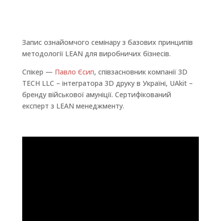
Запис ознайомчого семінару з базових принципів
методології LEAN для виробничих бізнесів.
Спікер —
Павло Єсип
, співзасновник компанії 3D
TECH LLC – інтегратора 3D друку в Україні, UAkit –
бренду військової амуніції. Сертифікований
експерт з LEAN менеджменту.