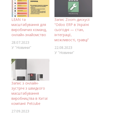
LEAN та
Запис Zoom-дискусії
масштабування для
“Odoo ERP в Україні
виробничих команд,
сьогодні — стан,
онлайн-знайомство
інтеграції,
можливості, гравці”
28.07.2023
У "Новини"
22.08.2023
У "Новини"
Запис з онлайн-
зустрічі з швидкого
масштабування
виробництва в Китаї
компанії Petcube
27.09.2023