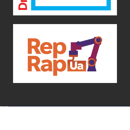
Події та можливості для мейкерів від
асоціації