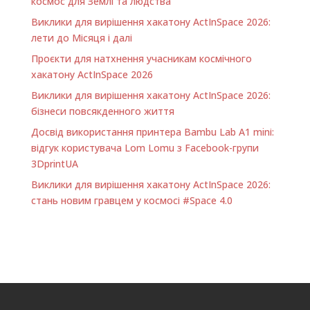
космос для Землі та людства
Виклики для вирішення хакатону ActInSpace 2026:
лети до Місяця і далі
Проєкти для натхнення учасникам космічного
хакатону ActInSpace 2026
Виклики для вирішення хакатону ActInSpace 2026:
бізнеси повсякденного життя
Досвід використання принтера Bambu Lab A1 minі:
відгук користувача Lom Lomu з Facebook-групи
3DprintUA
Виклики для вирішення хакатону ActInSpace 2026:
стань новим гравцем у космосі #Space 4.0