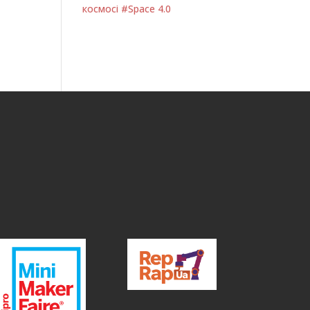
космосі #Space 4.0