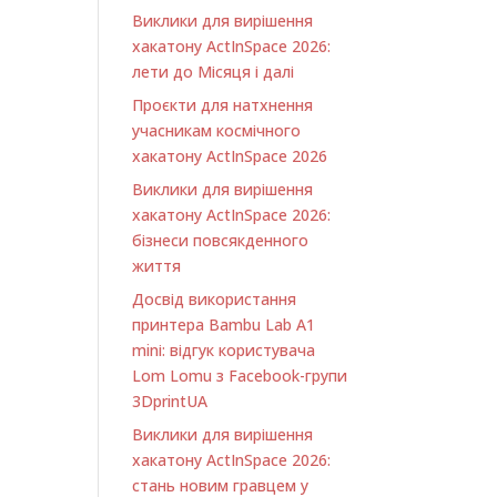
Виклики для вирішення
хакатону ActInSpace 2026:
лети до Місяця і далі
Проєкти для натхнення
учасникам космічного
хакатону ActInSpace 2026
Виклики для вирішення
хакатону ActInSpace 2026:
бізнеси повсякденного
життя
Досвід використання
принтера Bambu Lab A1
minі: відгук користувача
Lom Lomu з Facebook-групи
3DprintUA
Виклики для вирішення
хакатону ActInSpace 2026:
стань новим гравцем у