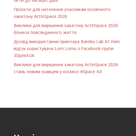
лети до Місяця і далі
Проєкти для натхнення учасникам космічного
хакатону ActInSpace 2026
Виклики для вирішення хакатону ActInSpace 2026:
бізнеси повсякденного життя
Досвід використання принтера Bambu Lab A1 minі:
відгук користувача Lom Lomu з Facebook-групи
3DprintUA
Виклики для вирішення хакатону ActInSpace 2026:
стань новим гравцем у космосі #Space 4.0