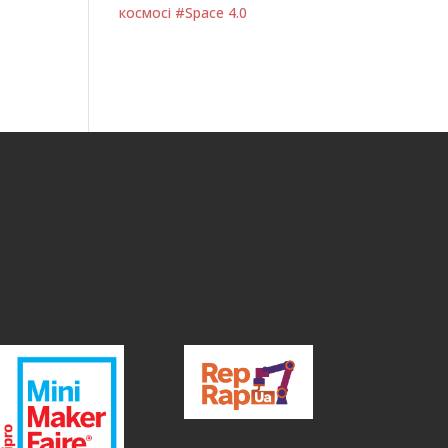
космосі #Space 4.0