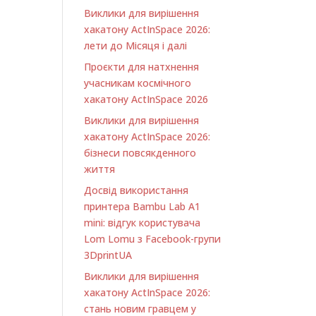
Виклики для вирішення
хакатону ActInSpace 2026:
лети до Місяця і далі
Проєкти для натхнення
учасникам космічного
хакатону ActInSpace 2026
Виклики для вирішення
хакатону ActInSpace 2026:
бізнеси повсякденного
життя
Досвід використання
принтера Bambu Lab A1
minі: відгук користувача
Lom Lomu з Facebook-групи
3DprintUA
Виклики для вирішення
хакатону ActInSpace 2026:
стань новим гравцем у