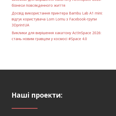
бізнеси повсякденного життя
Досвід використання принтера Bambu Lab A1 minі:
відгук користувача Lom Lomu з Facebook-групи
3DprintUA
Виклики для вирішення хакатону ActInSpace 2026:
стань новим гравцем у космосі #Space 4.0
Наші проекти: