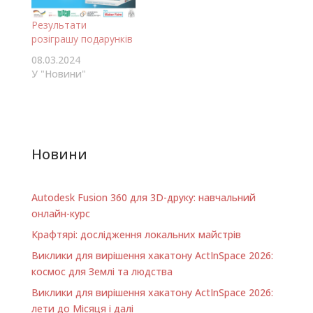
розігрувати: 3D-
принтер Creality
Результати
Ender-3 V2 від
розіграшу подарунків
організатора події,
08.03.2024
ГО Мейкер Хаб 3
У "Новини"
паяльника ANENG
SL102 з регулятором
температури від
партнеру ярмарку
Kyiv Maker…
Новини
Autodesk Fusion 360 для 3D-друку: навчальний
онлайн-курс
Крафтярі: дослідження локальних майстрів
Виклики для вирішення хакатону ActInSpace 2026:
космос для Землі та людства
Виклики для вирішення хакатону ActInSpace 2026:
лети до Місяця і далі