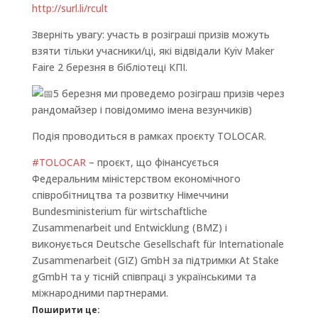
http://surl.li/rcult
Зверніть увагу: участь в розіграші призів можуть
взяти тільки учасники/ці, які відвідали Kyiv Maker
Faire 2 березня в бібліотеці КПІ.
5 березня ми проведемо розіграш призів через
рандомайзер і повідомимо імена везунчиків)
Подія проводиться в рамках проєкту TOLOCAR.
#TOLOCAR
– проєкт, що фінансується
Федеральним міністерством економічного
співробітництва та розвитку Німеччини
Bundesministerium für wirtschaftliche
Zusammenarbeit und Entwicklung (BMZ) і
виконується Deutsche Gesellschaft für Internationale
Zusammenarbeit (GIZ) GmbH за підтримки At Stake
gGmbH та у тісній співпраці з українськими та
міжнародними партнерами.
Поширити це: