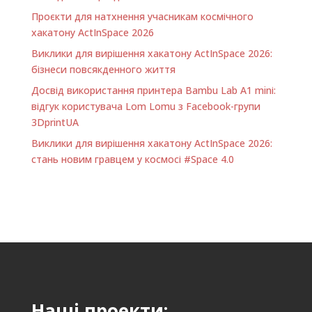
Проєкти для натхнення учасникам космічного
хакатону ActInSpace 2026
Виклики для вирішення хакатону ActInSpace 2026:
бізнеси повсякденного життя
Досвід використання принтера Bambu Lab A1 minі:
відгук користувача Lom Lomu з Facebook-групи
3DprintUA
Виклики для вирішення хакатону ActInSpace 2026:
стань новим гравцем у космосі #Space 4.0
Наші проекти: