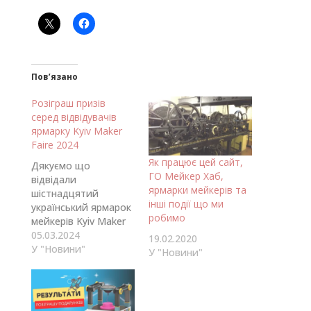
Пов’язано
Розіграш призів
серед відвідувачів
ярмарку Kyiv Maker
Faire 2024
Як працює цей сайт,
Дякуємо що
ГО Мейкер Хаб,
відвідали
ярмарки мейкерів та
шістнадцятий
інші події що ми
український ярмарок
робимо
мейкерів Kyiv Maker
Faire 2024. Серед
05.03.2024
19.02.2020
відвідувачів що
У "Новини"
У "Новини"
заповнили анкети 7
березня о 19:00 ми
розіграємо 24 призи.
Що ми будемо